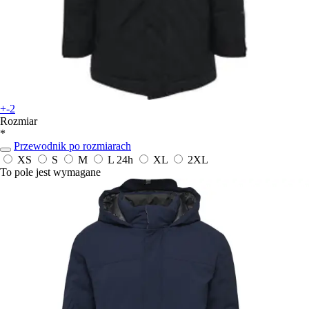
+-2
Rozmiar
*
Przewodnik po rozmiarach
XS
S
M
L
24h
XL
2XL
To pole jest wymagane