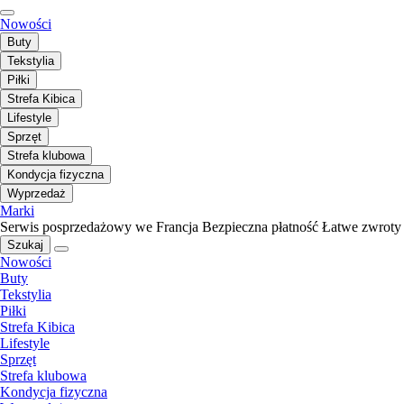
Nowości
Buty
Tekstylia
Piłki
Strefa Kibica
Lifestyle
Sprzęt
Strefa klubowa
Kondycja fizyczna
Wyprzedaż
Marki
Serwis posprzedażowy we Francja
Bezpieczna płatność
Łatwe zwroty
Szukaj
Nowości
Buty
Tekstylia
Piłki
Strefa Kibica
Lifestyle
Sprzęt
Strefa klubowa
Kondycja fizyczna