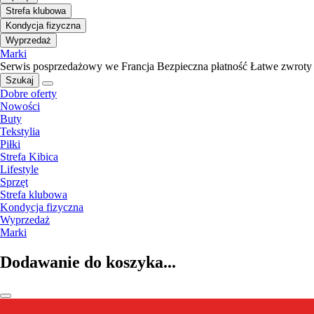
Strefa klubowa
Kondycja fizyczna
Wyprzedaż
Marki
Serwis posprzedażowy we Francja
Bezpieczna płatność
Łatwe zwroty
Szukaj
Dobre oferty
Nowości
Buty
Tekstylia
Piłki
Strefa Kibica
Lifestyle
Sprzęt
Strefa klubowa
Kondycja fizyczna
Wyprzedaż
Marki
Dodawanie do koszyka...