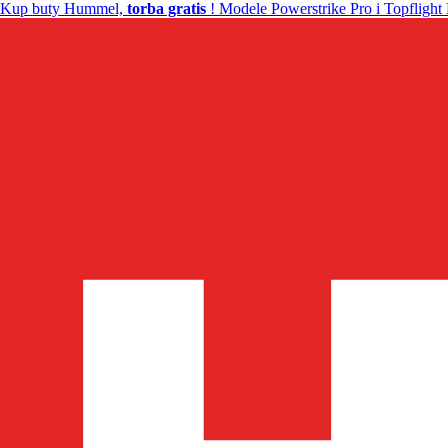
Kup buty Hummel,
torba gratis
! Modele Powerstrike Pro i Topflight