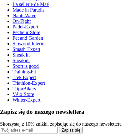
La sellerie de Maé
Made in Paradis
Nauti-Wave
On-Fight
Padel-Expert
Pecheur-Store
Pet and Garden
Slowood Interior
Smash-Expert
Sneak'In
Sneakids
Sport is good
Training-Fit
Trek Expert
Triathlon-Expert
TripnBikers
Vélo-Store
Winter-Expert
Zapisz się do naszego newslettera
Skorzystaj z 10% zniżki, zapisując się do naszego newslettera
Zapisz się