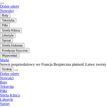
Dobre oferty
Nowości
Buty
Tekstylia
Piłki
Strefa Kibica
Lifestyle
Sprzęt
Strefa klubowa
Kondycja fizyczna
Wyprzedaż
Marki
Serwis posprzedażowy we Francja
Bezpieczna płatność
Łatwe zwroty
Szukaj
Dobre oferty
Nowości
Buty
Tekstylia
Piłki
Strefa Kibica
Lifestyle
Sprzęt