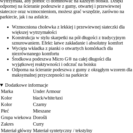
wytrzymała, aby pomóc ci dominować na każdym boisku. Dzięki
odpornej na ścieranie podeszwie z gumy, otwartej i przewiewnej
siateczce oraz wzmocnieniom, możesz grać wszędzie, zarówno na
parkiecie, jak i na asfalcie.
Wzmocniona cholewka z lekkiej i przewiewnej siateczki dla
większej wytrzymałości
Konstrukcja w stylu skarpetki na pół długości z tradycyjnym
sznurowaniem. Efekt: łatwe zakładanie i absolutny komfort
Wycięta wkładka z pianki o otwartych komórkach dla
niezrównanego komfortu
Środkowa podeszwa Micro G® na całej długości dla
wyjątkowej reaktywności i odczuć na boisku
Odporna na ścieranie podeszwa z gumy z okrągłym wzorem dla
maksymalnej przyczepności na parkiecie
Dodatkowe informacje
Marka
Under Armour
Kolor
black/white/taxi
Kolor
Czarny
Płeć
Mieszane
Grupa wiekowa
Dorośli
Zakres
Curry
Materiał główny
Materiał syntetyczny / tekstylny