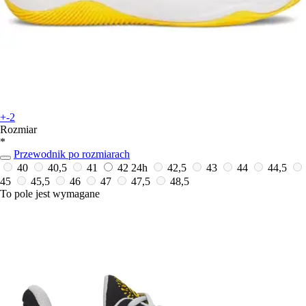
+-2
Rozmiar
*
Przewodnik po rozmiarach
40
40,5
41
42
24h
42,5
43
44
44,5
45
45,5
46
47
47,5
48,5
To pole jest wymagane