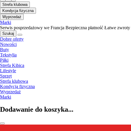
Strefa klubowa
Kondycja fizyczna
Wyprzedaż
Marki
Serwis posprzedażowy we Francja
Bezpieczna płatność
Łatwe zwroty
Szukaj
Dobre oferty
Nowości
Buty
Tekstylia
Piłki
Strefa Kibica
Lifestyle
Sprzęt
Strefa klubowa
Kondycja fizyczna
Wyprzedaż
Marki
Dodawanie do koszyka...