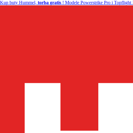
Kup buty Hummel,
torba gratis
! Modele Powerstrike Pro i Topflight