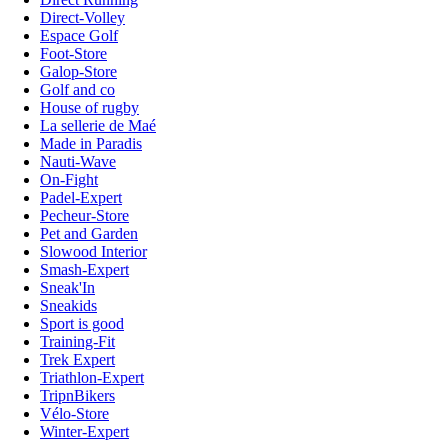
Direct-Volley
Espace Golf
Foot-Store
Galop-Store
Golf and co
House of rugby
La sellerie de Maé
Made in Paradis
Nauti-Wave
On-Fight
Padel-Expert
Pecheur-Store
Pet and Garden
Slowood Interior
Smash-Expert
Sneak'In
Sneakids
Sport is good
Training-Fit
Trek Expert
Triathlon-Expert
TripnBikers
Vélo-Store
Winter-Expert