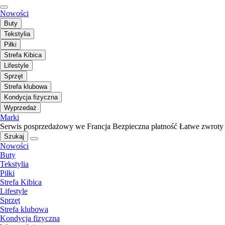
Nowości
Buty
Tekstylia
Piłki
Strefa Kibica
Lifestyle
Sprzęt
Strefa klubowa
Kondycja fizyczna
Wyprzedaż
Marki
Serwis posprzedażowy we Francja
Bezpieczna płatność
Łatwe zwroty
Szukaj
Nowości
Buty
Tekstylia
Piłki
Strefa Kibica
Lifestyle
Sprzęt
Strefa klubowa
Kondycja fizyczna