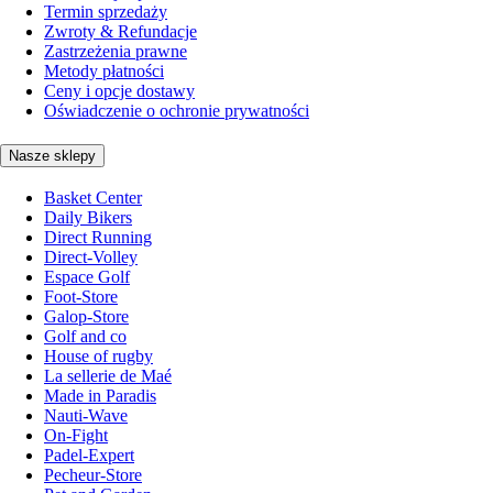
Termin sprzedaży
Zwroty & Refundacje
Zastrzeżenia prawne
Metody płatności
Ceny i opcje dostawy
Oświadczenie o ochronie prywatności
Nasze sklepy
Basket Center
Daily Bikers
Direct Running
Direct-Volley
Espace Golf
Foot-Store
Galop-Store
Golf and co
House of rugby
La sellerie de Maé
Made in Paradis
Nauti-Wave
On-Fight
Padel-Expert
Pecheur-Store