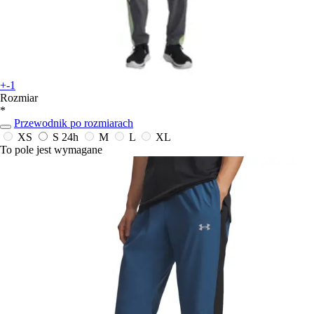
+-1
Rozmiar
*
Przewodnik po rozmiarach
XS
S
24h
M
L
XL
To pole jest wymagane