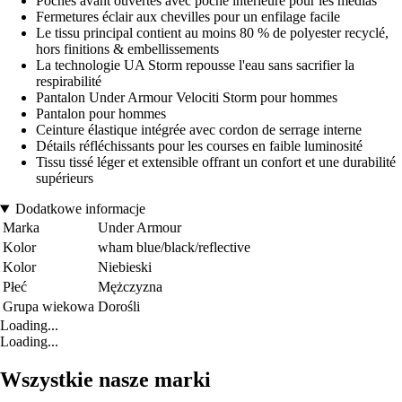
Poches avant ouvertes avec poche intérieure pour les médias
Fermetures éclair aux chevilles pour un enfilage facile
Le tissu principal contient au moins 80 % de polyester recyclé,
hors finitions & embellissements
La technologie UA Storm repousse l'eau sans sacrifier la
respirabilité
Pantalon Under Armour Velociti Storm pour hommes
Pantalon pour hommes
Ceinture élastique intégrée avec cordon de serrage interne
Détails réfléchissants pour les courses en faible luminosité
Tissu tissé léger et extensible offrant un confort et une durabilité
supérieurs
Dodatkowe informacje
Marka
Under Armour
Kolor
wham blue/black/reflective
Kolor
Niebieski
Płeć
Mężczyzna
Grupa wiekowa
Dorośli
Loading...
Loading...
Wszystkie nasze marki