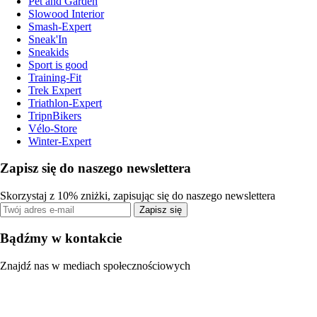
Pet and Garden
Slowood Interior
Smash-Expert
Sneak'In
Sneakids
Sport is good
Training-Fit
Trek Expert
Triathlon-Expert
TripnBikers
Vélo-Store
Winter-Expert
Zapisz się do naszego newslettera
Skorzystaj z 10% zniżki, zapisując się do naszego newslettera
Zapisz się
Bądźmy w kontakcie
Znajdź nas w mediach społecznościowych