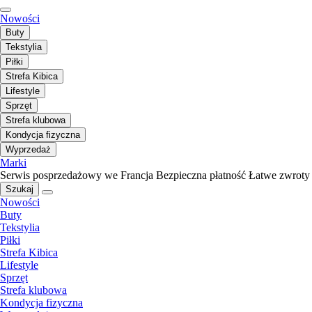
Nowości
Buty
Tekstylia
Piłki
Strefa Kibica
Lifestyle
Sprzęt
Strefa klubowa
Kondycja fizyczna
Wyprzedaż
Marki
Serwis posprzedażowy we Francja
Bezpieczna płatność
Łatwe zwroty
Szukaj
Nowości
Buty
Tekstylia
Piłki
Strefa Kibica
Lifestyle
Sprzęt
Strefa klubowa
Kondycja fizyczna