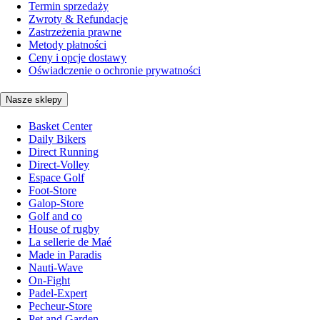
Termin sprzedaży
Zwroty & Refundacje
Zastrzeżenia prawne
Metody płatności
Ceny i opcje dostawy
Oświadczenie o ochronie prywatności
Nasze sklepy
Basket Center
Daily Bikers
Direct Running
Direct-Volley
Espace Golf
Foot-Store
Galop-Store
Golf and co
House of rugby
La sellerie de Maé
Made in Paradis
Nauti-Wave
On-Fight
Padel-Expert
Pecheur-Store
Pet and Garden