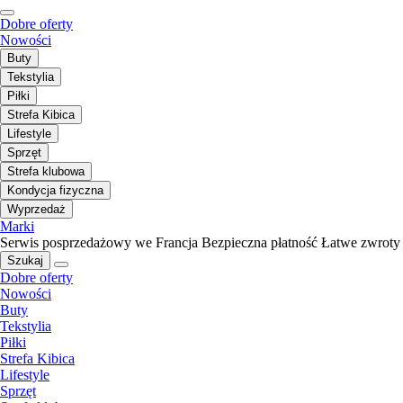
Dobre oferty
Nowości
Buty
Tekstylia
Piłki
Strefa Kibica
Lifestyle
Sprzęt
Strefa klubowa
Kondycja fizyczna
Wyprzedaż
Marki
Serwis posprzedażowy we Francja
Bezpieczna płatność
Łatwe zwroty
Szukaj
Dobre oferty
Nowości
Buty
Tekstylia
Piłki
Strefa Kibica
Lifestyle
Sprzęt