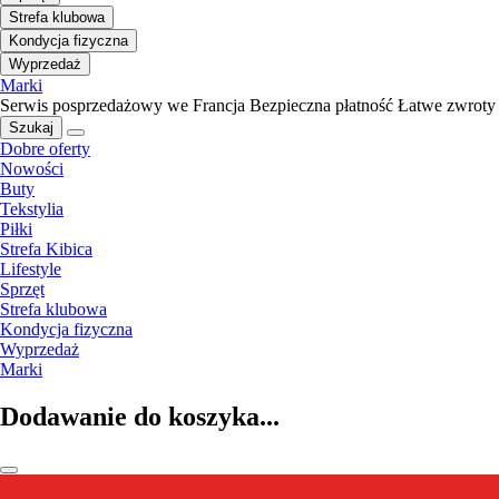
Strefa klubowa
Kondycja fizyczna
Wyprzedaż
Marki
Serwis posprzedażowy we Francja
Bezpieczna płatność
Łatwe zwroty
Szukaj
Dobre oferty
Nowości
Buty
Tekstylia
Piłki
Strefa Kibica
Lifestyle
Sprzęt
Strefa klubowa
Kondycja fizyczna
Wyprzedaż
Marki
Dodawanie do koszyka...