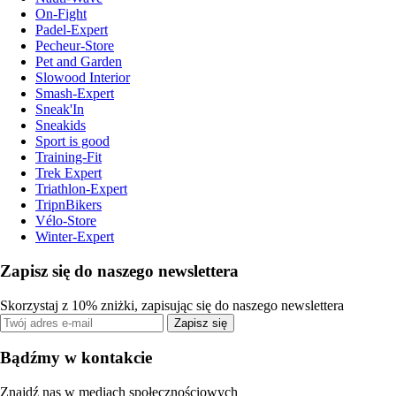
On-Fight
Padel-Expert
Pecheur-Store
Pet and Garden
Slowood Interior
Smash-Expert
Sneak'In
Sneakids
Sport is good
Training-Fit
Trek Expert
Triathlon-Expert
TripnBikers
Vélo-Store
Winter-Expert
Zapisz się do naszego newslettera
Skorzystaj z 10% zniżki, zapisując się do naszego newslettera
Zapisz się
Bądźmy w kontakcie
Znajdź nas w mediach społecznościowych