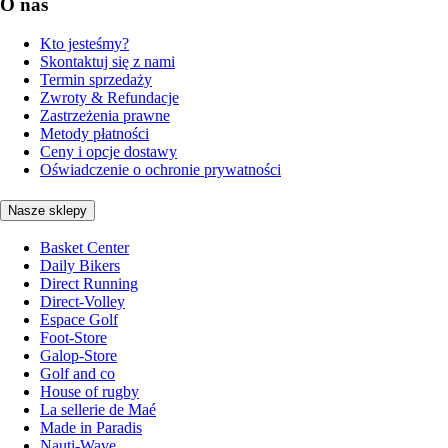
O nas
Kto jesteśmy?
Skontaktuj się z nami
Termin sprzedaży
Zwroty & Refundacje
Zastrzeżenia prawne
Metody płatności
Ceny i opcje dostawy
Oświadczenie o ochronie prywatności
Nasze sklepy
Basket Center
Daily Bikers
Direct Running
Direct-Volley
Espace Golf
Foot-Store
Galop-Store
Golf and co
House of rugby
La sellerie de Maé
Made in Paradis
Nauti-Wave