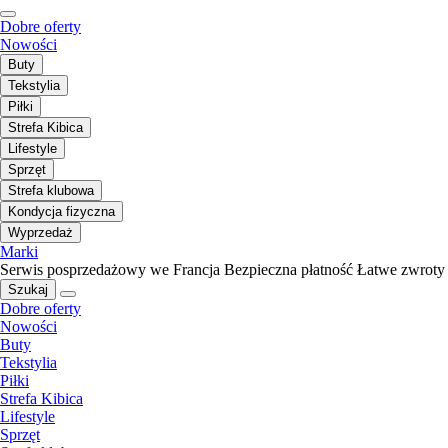
Dobre oferty
Nowości
Buty
Tekstylia
Piłki
Strefa Kibica
Lifestyle
Sprzęt
Strefa klubowa
Kondycja fizyczna
Wyprzedaż
Marki
Serwis posprzedażowy we Francja
Bezpieczna płatność
Łatwe zwroty
Szukaj
Dobre oferty
Nowości
Buty
Tekstylia
Piłki
Strefa Kibica
Lifestyle
Sprzęt