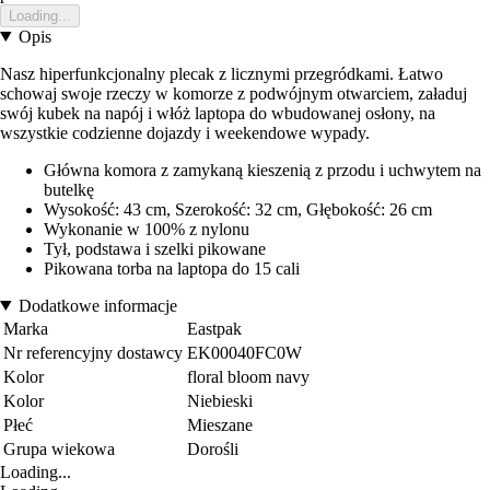
Loading...
Opis
Nasz hiperfunkcjonalny plecak z licznymi przegródkami. Łatwo
schowaj swoje rzeczy w komorze z podwójnym otwarciem, załaduj
swój kubek na napój i włóż laptopa do wbudowanej osłony, na
wszystkie codzienne dojazdy i weekendowe wypady.
Główna komora z zamykaną kieszenią z przodu i uchwytem na
butelkę
Wysokość: 43 cm, Szerokość: 32 cm, Głębokość: 26 cm
Wykonanie w 100% z nylonu
Tył, podstawa i szelki pikowane
Pikowana torba na laptopa do 15 cali
Dodatkowe informacje
Marka
Eastpak
Nr referencyjny dostawcy
EK00040FC0W
Kolor
floral bloom navy
Kolor
Niebieski
Płeć
Mieszane
Grupa wiekowa
Dorośli
Loading...