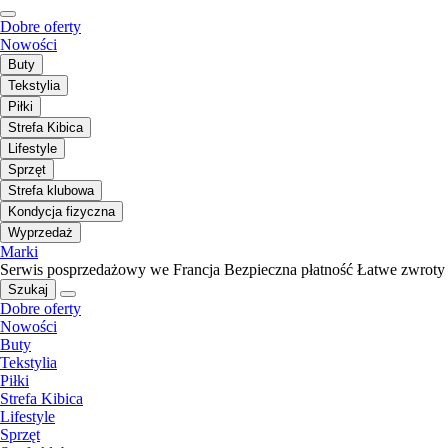
Dobre oferty
Nowości
Buty
Tekstylia
Piłki
Strefa Kibica
Lifestyle
Sprzęt
Strefa klubowa
Kondycja fizyczna
Wyprzedaż
Marki
Serwis posprzedażowy we Francja
Bezpieczna płatność
Łatwe zwroty
Szukaj
Dobre oferty
Nowości
Buty
Tekstylia
Piłki
Strefa Kibica
Lifestyle
Sprzęt