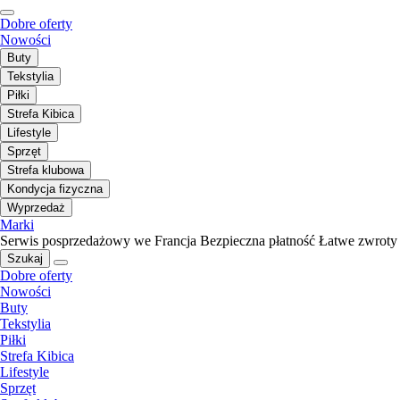
Dobre oferty
Nowości
Buty
Tekstylia
Piłki
Strefa Kibica
Lifestyle
Sprzęt
Strefa klubowa
Kondycja fizyczna
Wyprzedaż
Marki
Serwis posprzedażowy we Francja
Bezpieczna płatność
Łatwe zwroty
Szukaj
Dobre oferty
Nowości
Buty
Tekstylia
Piłki
Strefa Kibica
Lifestyle
Sprzęt