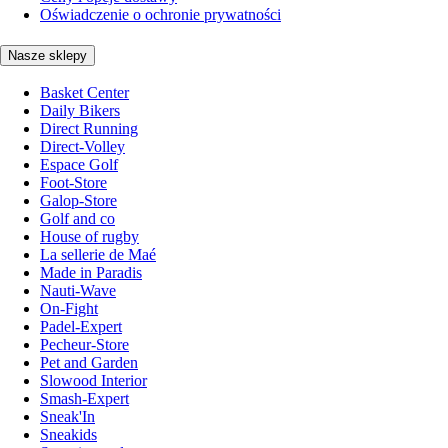
Oświadczenie o ochronie prywatności
Nasze sklepy
Basket Center
Daily Bikers
Direct Running
Direct-Volley
Espace Golf
Foot-Store
Galop-Store
Golf and co
House of rugby
La sellerie de Maé
Made in Paradis
Nauti-Wave
On-Fight
Padel-Expert
Pecheur-Store
Pet and Garden
Slowood Interior
Smash-Expert
Sneak'In
Sneakids