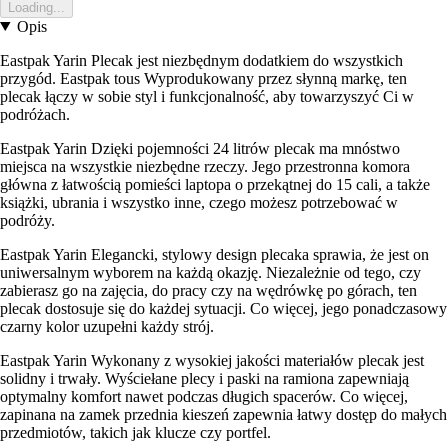
Loading...
Opis
Eastpak Yarin Plecak jest niezbędnym dodatkiem do wszystkich
przygód. Eastpak tous Wyprodukowany przez słynną markę, ten
plecak łączy w sobie styl i funkcjonalność, aby towarzyszyć Ci w
podróżach.
Eastpak Yarin Dzięki pojemności 24 litrów plecak ma mnóstwo
miejsca na wszystkie niezbędne rzeczy. Jego przestronna komora
główna z łatwością pomieści laptopa o przekątnej do 15 cali, a także
książki, ubrania i wszystko inne, czego możesz potrzebować w
podróży.
Eastpak Yarin Elegancki, stylowy design plecaka sprawia, że jest on
uniwersalnym wyborem na każdą okazję. Niezależnie od tego, czy
zabierasz go na zajęcia, do pracy czy na wędrówkę po górach, ten
plecak dostosuje się do każdej sytuacji. Co więcej, jego ponadczasowy
czarny kolor uzupełni każdy strój.
Eastpak Yarin Wykonany z wysokiej jakości materiałów plecak jest
solidny i trwały. Wyściełane plecy i paski na ramiona zapewniają
optymalny komfort nawet podczas długich spacerów. Co więcej,
zapinana na zamek przednia kieszeń zapewnia łatwy dostęp do małych
przedmiotów, takich jak klucze czy portfel.