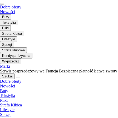
Dobre oferty
Nowości
Buty
Tekstylia
Piłki
Strefa Kibica
Lifestyle
Sprzęt
Strefa klubowa
Kondycja fizyczna
Wyprzedaż
Marki
Serwis posprzedażowy we Francja
Bezpieczna płatność
Łatwe zwroty
Szukaj
Dobre oferty
Nowości
Buty
Tekstylia
Piłki
Strefa Kibica
Lifestyle
Sprzęt