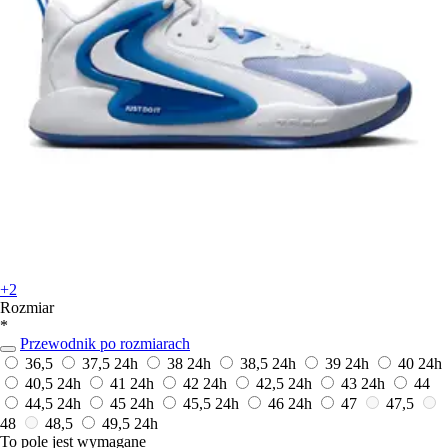
+2
Rozmiar
*
Przewodnik po rozmiarach
36,5
37,5
24h
38
24h
38,5
24h
39
24h
40
24h
40,5
24h
41
24h
42
24h
42,5
24h
43
24h
44
44,5
24h
45
24h
45,5
24h
46
24h
47
47,5
48
48,5
49,5
24h
To pole jest wymagane