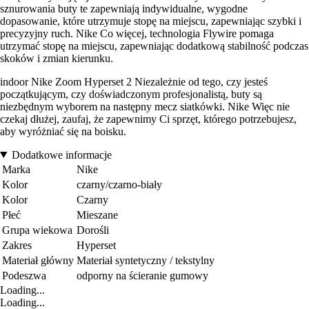
sznurowania buty te zapewniają indywidualne, wygodne
dopasowanie, które utrzymuje stopę na miejscu, zapewniając szybki i
precyzyjny ruch. Nike Co więcej, technologia Flywire pomaga
utrzymać stopę na miejscu, zapewniając dodatkową stabilność podczas
skoków i zmian kierunku.
indoor Nike Zoom Hyperset 2 Niezależnie od tego, czy jesteś
początkującym, czy doświadczonym profesjonalistą, buty są
niezbędnym wyborem na następny mecz siatkówki. Nike Więc nie
czekaj dłużej, zaufaj, że zapewnimy Ci sprzęt, którego potrzebujesz,
aby wyróżniać się na boisku.
Dodatkowe informacje
Marka
Nike
Kolor
czarny/czarno-biały
Kolor
Czarny
Płeć
Mieszane
Grupa wiekowa
Dorośli
Zakres
Hyperset
Materiał główny
Materiał syntetyczny / tekstylny
Podeszwa
odporny na ścieranie gumowy
Loading...
Loading...