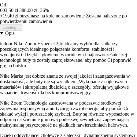
Od
603,50 zł
388,00 zł
-36%
+19,40 zł
otrzymasz na kolejne zamowienie
Zostana naliczone po
potwierdzeniu zamowienia
Loading...
Opis
indoor Nike Zoom Hyperset 2 to idealny wybór dla siatkarzy
poszukujących idealnego połączenia komfortu, stabilności i
wydajności. Dzięki stylowemu wzornictwu i najnowocześniejszej
technologii buty te zostały zaprojektowane, aby pomóc Ci poprawić
grę na boisku.
Nike Marka jest dobrze znana ze swojej jakości i zaangażowania w
doskonałość, a te buty nie są wyjątkiem. Wykonane z najlepszych
materiałów i skrupulatną dbałością o szczegóły, oferują wyjątkowe
wsparcie i trwałość dla bezkompromisowej gry.
Nike Zoom Technologia zastosowana w podeszwie środkowej
zapewnia responsywną amortyzację i zwrot energii, aby pomóc Ci
skakać wyżej i poruszać się szybciej. Buty są również wyposażone w
odporną na ścieranie gumową podeszwę zewnętrzną zapewniającą
maksymalną przyczepność na gładkich nawierzchniach halowych.
Dzięki oddychającej cholewce z siateczki i dynamicznemu systemowi