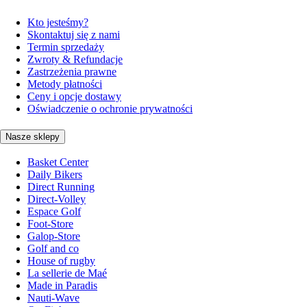
Kto jesteśmy?
Skontaktuj się z nami
Termin sprzedaży
Zwroty & Refundacje
Zastrzeżenia prawne
Metody płatności
Ceny i opcje dostawy
Oświadczenie o ochronie prywatności
Nasze sklepy
Basket Center
Daily Bikers
Direct Running
Direct-Volley
Espace Golf
Foot-Store
Galop-Store
Golf and co
House of rugby
La sellerie de Maé
Made in Paradis
Nauti-Wave