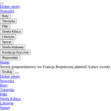
Dobre oferty
Nowości
Buty
Tekstylia
Piłki
Strefa Kibica
Lifestyle
Sprzęt
Strefa klubowa
Kondycja fizyczna
Wyprzedaż
Marki
Serwis posprzedażowy we Francja
Bezpieczna płatność
Łatwe zwroty
Szukaj
Dobre oferty
Nowości
Buty
Tekstylia
Piłki
Strefa Kibica
Lifestyle
Sprzęt