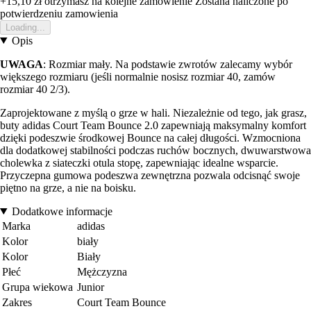
+15,10 zł
otrzymasz na kolejne zamowienie
Zostana naliczone po
potwierdzeniu zamowienia
Loading...
Opis
UWAGA
: Rozmiar mały. Na podstawie zwrotów zalecamy wybór
większego rozmiaru (jeśli normalnie nosisz rozmiar 40, zamów
rozmiar 40 2/3).
Zaprojektowane z myślą o grze w hali. Niezależnie od tego, jak grasz,
buty adidas Court Team Bounce 2.0 zapewniają maksymalny komfort
dzięki podeszwie środkowej Bounce na całej długości. Wzmocniona
dla dodatkowej stabilności podczas ruchów bocznych, dwuwarstwowa
cholewka z siateczki otula stopę, zapewniając idealne wsparcie.
Przyczepna gumowa podeszwa zewnętrzna pozwala odcisnąć swoje
piętno na grze, a nie na boisku.
Dodatkowe informacje
Marka
adidas
Kolor
biały
Kolor
Biały
Płeć
Mężczyzna
Grupa wiekowa
Junior
Zakres
Court Team Bounce