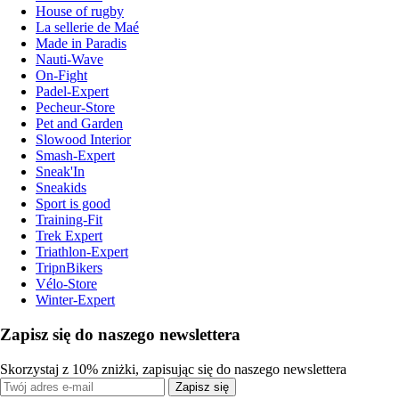
House of rugby
La sellerie de Maé
Made in Paradis
Nauti-Wave
On-Fight
Padel-Expert
Pecheur-Store
Pet and Garden
Slowood Interior
Smash-Expert
Sneak'In
Sneakids
Sport is good
Training-Fit
Trek Expert
Triathlon-Expert
TripnBikers
Vélo-Store
Winter-Expert
Zapisz się do naszego newslettera
Skorzystaj z 10% zniżki, zapisując się do naszego newslettera
Zapisz się