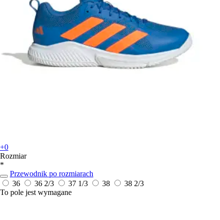
+0
Rozmiar
*
Przewodnik po rozmiarach
36
36 2/3
37 1/3
38
38 2/3
To pole jest wymagane