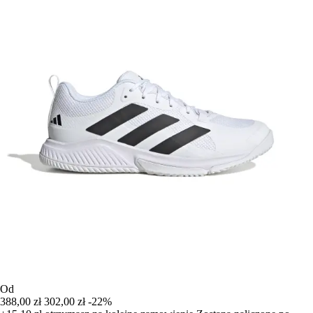
Od
388,00 zł
302,00 zł
-22%