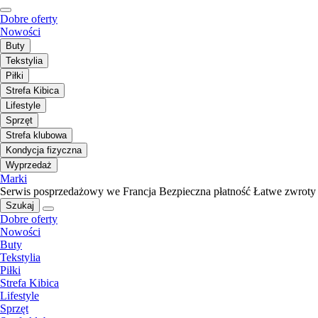
Dobre oferty
Nowości
Buty
Tekstylia
Piłki
Strefa Kibica
Lifestyle
Sprzęt
Strefa klubowa
Kondycja fizyczna
Wyprzedaż
Marki
Serwis posprzedażowy we Francja
Bezpieczna płatność
Łatwe zwroty
Szukaj
Dobre oferty
Nowości
Buty
Tekstylia
Piłki
Strefa Kibica
Lifestyle
Sprzęt