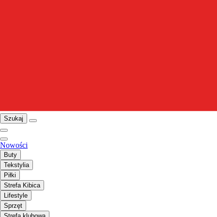
Szukaj
Nowości
Buty
Tekstylia
Piłki
Strefa Kibica
Lifestyle
Sprzęt
Strefa klubowa