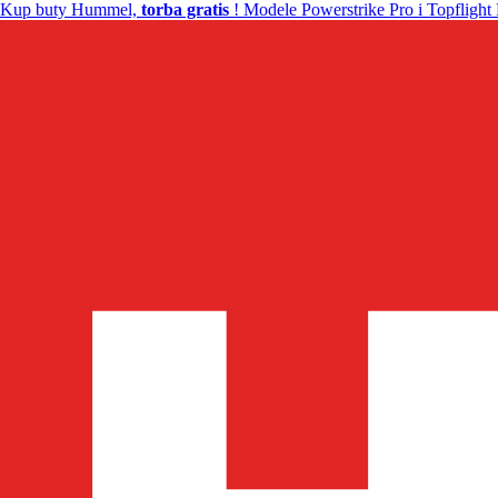
Kup buty Hummel,
torba gratis
! Modele Powerstrike Pro i Topflight