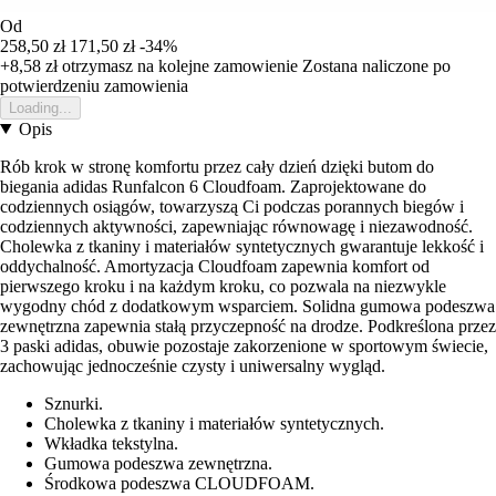
Od
258,50 zł
171,50 zł
-34%
+8,58 zł
otrzymasz na kolejne zamowienie
Zostana naliczone po
potwierdzeniu zamowienia
Loading...
Opis
Rób krok w stronę komfortu przez cały dzień dzięki butom do
biegania adidas Runfalcon 6 Cloudfoam. Zaprojektowane do
codziennych osiągów, towarzyszą Ci podczas porannych biegów i
codziennych aktywności, zapewniając równowagę i niezawodność.
Cholewka z tkaniny i materiałów syntetycznych gwarantuje lekkość i
oddychalność. Amortyzacja Cloudfoam zapewnia komfort od
pierwszego kroku i na każdym kroku, co pozwala na niezwykle
wygodny chód z dodatkowym wsparciem. Solidna gumowa podeszwa
zewnętrzna zapewnia stałą przyczepność na drodze. Podkreślona przez
3 paski adidas, obuwie pozostaje zakorzenione w sportowym świecie,
zachowując jednocześnie czysty i uniwersalny wygląd.
Sznurki.
Cholewka z tkaniny i materiałów syntetycznych.
Wkładka tekstylna.
Gumowa podeszwa zewnętrzna.
Środkowa podeszwa CLOUDFOAM.