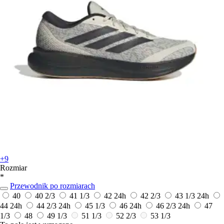
+9
Rozmiar
*
Przewodnik po rozmiarach
40
40 2/3
41 1/3
42
24h
42 2/3
43 1/3
24h
44
24h
44 2/3
24h
45 1/3
46
24h
46 2/3
24h
47
1/3
48
49 1/3
51 1/3
52 2/3
53 1/3