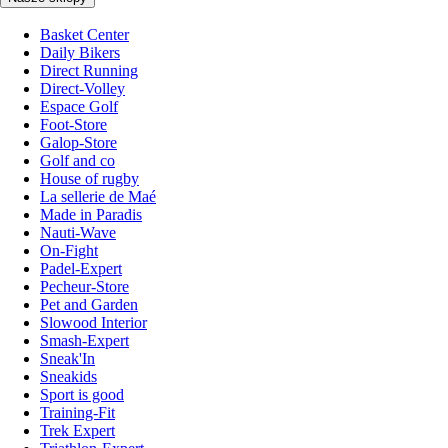
Basket Center
Daily Bikers
Direct Running
Direct-Volley
Espace Golf
Foot-Store
Galop-Store
Golf and co
House of rugby
La sellerie de Maé
Made in Paradis
Nauti-Wave
On-Fight
Padel-Expert
Pecheur-Store
Pet and Garden
Slowood Interior
Smash-Expert
Sneak'In
Sneakids
Sport is good
Training-Fit
Trek Expert