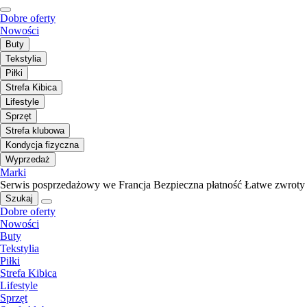
Dobre oferty
Nowości
Buty
Tekstylia
Piłki
Strefa Kibica
Lifestyle
Sprzęt
Strefa klubowa
Kondycja fizyczna
Wyprzedaż
Marki
Serwis posprzedażowy we Francja
Bezpieczna płatność
Łatwe zwroty
Szukaj
Dobre oferty
Nowości
Buty
Tekstylia
Piłki
Strefa Kibica
Lifestyle
Sprzęt