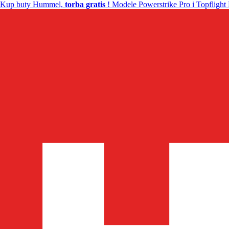
Kup buty Hummel,
torba gratis
! Modele Powerstrike Pro i Topflight