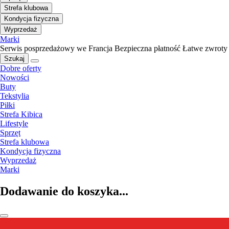
Strefa klubowa
Kondycja fizyczna
Wyprzedaż
Marki
Serwis posprzedażowy we Francja
Bezpieczna płatność
Łatwe zwroty
Szukaj
Dobre oferty
Nowości
Buty
Tekstylia
Piłki
Strefa Kibica
Lifestyle
Sprzęt
Strefa klubowa
Kondycja fizyczna
Wyprzedaż
Marki
Dodawanie do koszyka...