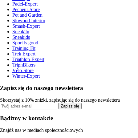
Padel-Expert
Pecheur-Store
Pet and Garden
Slowood Interior
Smash-Expert
Sneak'In
Sneakids
Sport is good
Training-Fit
Trek Expert
Triathlon-Expert
TripnBikers
Vélo-Store
Winter-Expert
Zapisz się do naszego newslettera
Skorzystaj z 10% zniżki, zapisując się do naszego newslettera
Zapisz się
Bądźmy w kontakcie
Znajdź nas w mediach społecznościowych