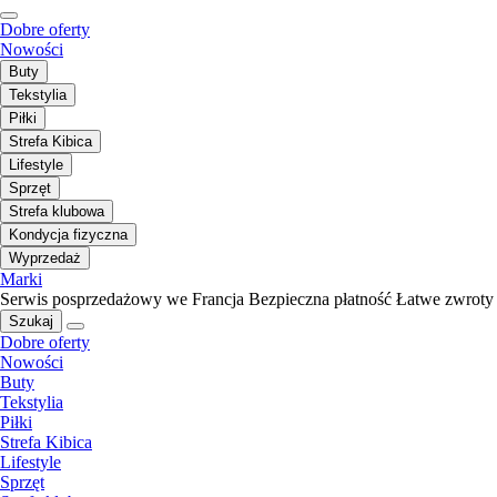
Dobre oferty
Nowości
Buty
Tekstylia
Piłki
Strefa Kibica
Lifestyle
Sprzęt
Strefa klubowa
Kondycja fizyczna
Wyprzedaż
Marki
Serwis posprzedażowy we Francja
Bezpieczna płatność
Łatwe zwroty
Szukaj
Dobre oferty
Nowości
Buty
Tekstylia
Piłki
Strefa Kibica
Lifestyle
Sprzęt