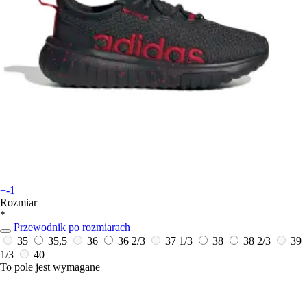
+-1
Rozmiar
*
Przewodnik po rozmiarach
35
35,5
36
36 2/3
37 1/3
38
38 2/3
39
1/3
40
To pole jest wymagane