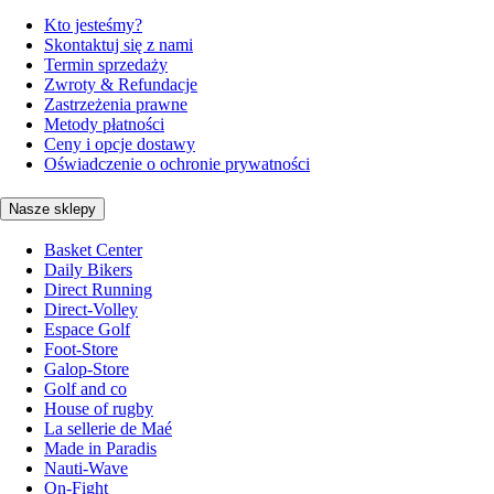
Kto jesteśmy?
Skontaktuj się z nami
Termin sprzedaży
Zwroty & Refundacje
Zastrzeżenia prawne
Metody płatności
Ceny i opcje dostawy
Oświadczenie o ochronie prywatności
Nasze sklepy
Basket Center
Daily Bikers
Direct Running
Direct-Volley
Espace Golf
Foot-Store
Galop-Store
Golf and co
House of rugby
La sellerie de Maé
Made in Paradis
Nauti-Wave
On-Fight