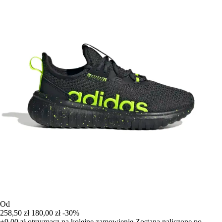
Od
258,50 zł
180,00 zł
-30%
+9,00 zł
otrzymasz na kolejne zamowienie
Zostana naliczone po