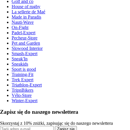
Golf and co
House of rugby
La sellerie de Maé
Made in Paradis
Nauti-Wave
On-Fight
Padel-Expert
Pecheur-Store
Pet and Garden
Slowood Interior
Smash-Expert
Sneak'In
Sneakids
Sport is good
Training-Fit
Trek Expert
Triathlon-Expert
TripnBikers
Vélo-Store
Winter-Expert
Zapisz się do naszego newslettera
Skorzystaj z 10% zniżki, zapisując się do naszego newslettera
Zapisz się