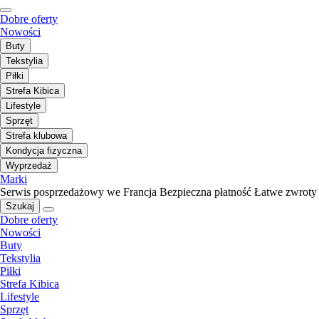
Dobre oferty
Nowości
Buty
Tekstylia
Piłki
Strefa Kibica
Lifestyle
Sprzęt
Strefa klubowa
Kondycja fizyczna
Wyprzedaż
Marki
Serwis posprzedażowy we Francja
Bezpieczna płatność
Łatwe zwroty
Szukaj
Dobre oferty
Nowości
Buty
Tekstylia
Piłki
Strefa Kibica
Lifestyle
Sprzęt