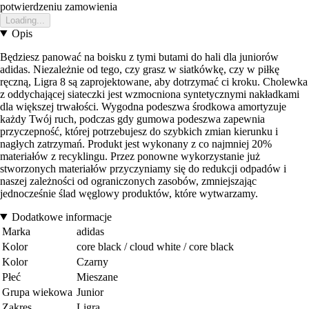
potwierdzeniu zamowienia
Loading...
Opis
Będziesz panować na boisku z tymi butami do hali dla juniorów
adidas. Niezależnie od tego, czy grasz w siatkówkę, czy w piłkę
ręczną, Ligra 8 są zaprojektowane, aby dotrzymać ci kroku. Cholewka
z oddychającej siateczki jest wzmocniona syntetycznymi nakładkami
dla większej trwałości. Wygodna podeszwa środkowa amortyzuje
każdy Twój ruch, podczas gdy gumowa podeszwa zapewnia
przyczepność, której potrzebujesz do szybkich zmian kierunku i
nagłych zatrzymań. Produkt jest wykonany z co najmniej 20%
materiałów z recyklingu. Przez ponowne wykorzystanie już
stworzonych materiałów przyczyniamy się do redukcji odpadów i
naszej zależności od ograniczonych zasobów, zmniejszając
jednocześnie ślad węglowy produktów, które wytwarzamy.
Dodatkowe informacje
Marka
adidas
Kolor
core black / cloud white / core black
Kolor
Czarny
Płeć
Mieszane
Grupa wiekowa
Junior
Zakres
Ligra