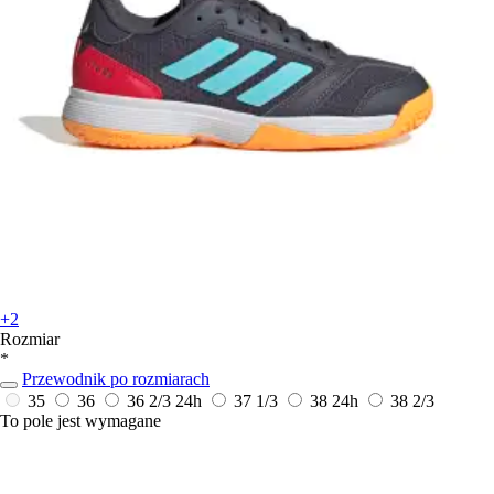
+2
Rozmiar
*
Przewodnik po rozmiarach
35
36
36 2/3
24h
37 1/3
38
24h
38 2/3
To pole jest wymagane