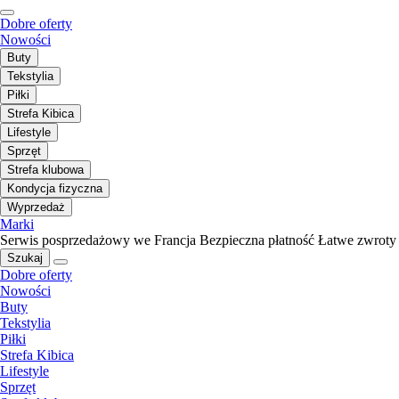
Dobre oferty
Nowości
Buty
Tekstylia
Piłki
Strefa Kibica
Lifestyle
Sprzęt
Strefa klubowa
Kondycja fizyczna
Wyprzedaż
Marki
Serwis posprzedażowy we Francja
Bezpieczna płatność
Łatwe zwroty
Szukaj
Dobre oferty
Nowości
Buty
Tekstylia
Piłki
Strefa Kibica
Lifestyle
Sprzęt