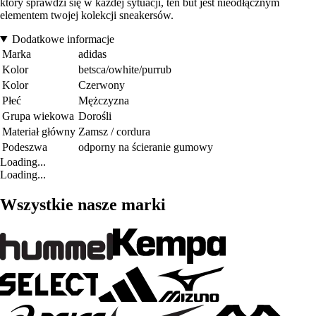
który sprawdzi się w każdej sytuacji, ten but jest nieodłącznym
elementem twojej kolekcji sneakersów.
Dodatkowe informacje
Marka
adidas
Kolor
betsca/owhite/purrub
Kolor
Czerwony
Płeć
Mężczyzna
Grupa wiekowa
Dorośli
Materiał główny
Zamsz / cordura
Podeszwa
odporny na ścieranie gumowy
Loading...
Loading...
Wszystkie nasze marki