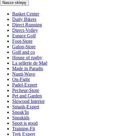
Nasze sklepy
Basket Center
Daily Bikers
Direct Running
Direct-Volley
Espace Golf
Foot-Store
Galop-Store
Golf and co
House of rugby
La sellerie de Maé
Made in Paradis
Nauti-Wave
On-Fight
Padel-Expert
Pecheur-Store
Pet and Garden
Slowood Interior
Smash-Expert
Sneak'In
Sneakids
Sport is good
Training-Fit
Trek Expert