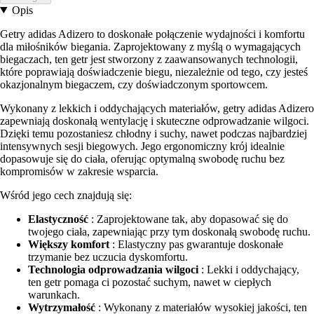
Opis
Getry adidas Adizero to doskonałe połączenie wydajności i komfortu
dla miłośników biegania. Zaprojektowany z myślą o wymagających
biegaczach, ten getr jest stworzony z zaawansowanych technologii,
które poprawiają doświadczenie biegu, niezależnie od tego, czy jesteś
okazjonalnym biegaczem, czy doświadczonym sportowcem.
Wykonany z lekkich i oddychających materiałów, getry adidas Adizero
zapewniają doskonałą wentylację i skuteczne odprowadzanie wilgoci.
Dzięki temu pozostaniesz chłodny i suchy, nawet podczas najbardziej
intensywnych sesji biegowych. Jego ergonomiczny krój idealnie
dopasowuje się do ciała, oferując optymalną swobodę ruchu bez
kompromisów w zakresie wsparcia.
Wśród jego cech znajdują się:
Elastyczność
: Zaprojektowane tak, aby dopasować się do
twojego ciała, zapewniając przy tym doskonałą swobodę ruchu.
Większy komfort
: Elastyczny pas gwarantuje doskonałe
trzymanie bez uczucia dyskomfortu.
Technologia odprowadzania wilgoci
: Lekki i oddychający,
ten getr pomaga ci pozostać suchym, nawet w ciepłych
warunkach.
Wytrzymałość
: Wykonany z materiałów wysokiej jakości, ten