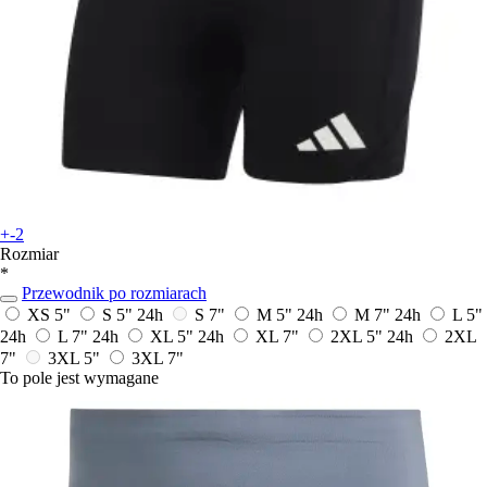
+-2
Rozmiar
*
Przewodnik po rozmiarach
XS 5"
S 5"
24h
S 7"
M 5"
24h
M 7"
24h
L 5"
24h
L 7"
24h
XL 5"
24h
XL 7"
2XL 5"
24h
2XL
7"
3XL 5"
3XL 7"
To pole jest wymagane