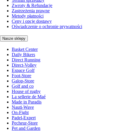
Termin sprzedaży
Zwroty & Refundacje
Zastrzeżenia prawne
Metody płatności
Ceny i opcje dostawy
Oświadczenie o ochronie prywatności
Nasze sklepy
Basket Center
Daily Bikers
Direct Running
Direct-Volley
Espace Golf
Foot-Store
Galop-Store
Golf and co
House of rugby
La sellerie de Maé
Made in Paradis
Nauti-Wave
On-Fight
Padel-Expert
Pecheur-Store
Pet and Garden