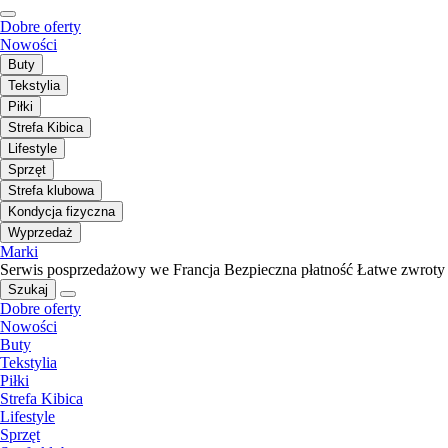
Dobre oferty
Nowości
Buty
Tekstylia
Piłki
Strefa Kibica
Lifestyle
Sprzęt
Strefa klubowa
Kondycja fizyczna
Wyprzedaż
Marki
Serwis posprzedażowy we Francja
Bezpieczna płatność
Łatwe zwroty
Szukaj
Dobre oferty
Nowości
Buty
Tekstylia
Piłki
Strefa Kibica
Lifestyle
Sprzęt