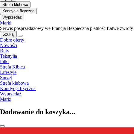
Strefa klubowa
Kondycja fizyczna
Wyprzedaż
Marki
Serwis posprzedażowy we Francja
Bezpieczna płatność
Łatwe zwroty
Szukaj
Dobre oferty
Nowości
Buty
Tekstylia
Piłki
Strefa Kibica
Lifestyle
Sprzęt
Strefa klubowa
Kondycja fizyczna
Wyprzedaż
Marki
Dodawanie do koszyka...