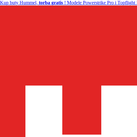
Kup buty Hummel,
torba gratis
! Modele Powerstrike Pro i Topflight