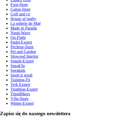
Foot-Store
Galop-Store
Golf and co
House of rugby
La sellerie de Maé
Made in Paradis
Nauti-Wave
On-Fight
Padel-Expert
Pecheur-Store
Pet and Garden
Slowood Interior
Smash-Expert
Sneak'In
Sneakids
Sport is good
Training-Fit
Trek Expert
Triathlon-Expert
TripnBikers
Vélo-Store
Winter-Expert
Zapisz się do naszego newslettera