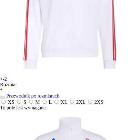
+-2
Rozmiar
*
Przewodnik po rozmiarach
XS
S
M
L
XL
2XL
2XS
To pole jest wymagane