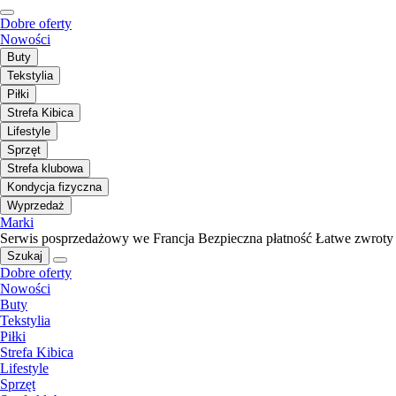
Dobre oferty
Nowości
Buty
Tekstylia
Piłki
Strefa Kibica
Lifestyle
Sprzęt
Strefa klubowa
Kondycja fizyczna
Wyprzedaż
Marki
Serwis posprzedażowy we Francja
Bezpieczna płatność
Łatwe zwroty
Szukaj
Dobre oferty
Nowości
Buty
Tekstylia
Piłki
Strefa Kibica
Lifestyle
Sprzęt