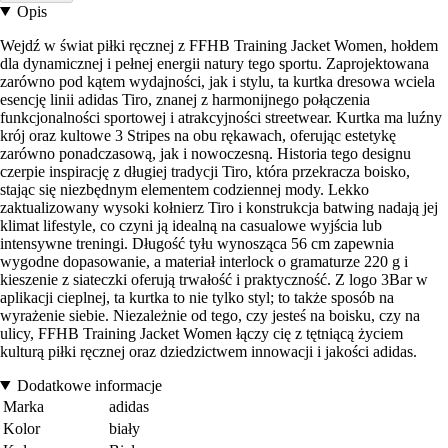
Opis
Wejdź w świat piłki ręcznej z FFHB Training Jacket Women, hołdem
dla dynamicznej i pełnej energii natury tego sportu. Zaprojektowana
zarówno pod kątem wydajności, jak i stylu, ta kurtka dresowa wciela
esencję linii adidas Tiro, znanej z harmonijnego połączenia
funkcjonalności sportowej i atrakcyjności streetwear. Kurtka ma luźny
krój oraz kultowe 3 Stripes na obu rękawach, oferując estetykę
zarówno ponadczasową, jak i nowoczesną. Historia tego designu
czerpie inspirację z długiej tradycji Tiro, która przekracza boisko,
stając się niezbędnym elementem codziennej mody. Lekko
zaktualizowany wysoki kołnierz Tiro i konstrukcja batwing nadają jej
klimat lifestyle, co czyni ją idealną na casualowe wyjścia lub
intensywne treningi. Długość tyłu wynosząca 56 cm zapewnia
wygodne dopasowanie, a materiał interlock o gramaturze 220 g i
kieszenie z siateczki oferują trwałość i praktyczność. Z logo 3Bar w
aplikacji cieplnej, ta kurtka to nie tylko styl; to także sposób na
wyrażenie siebie. Niezależnie od tego, czy jesteś na boisku, czy na
ulicy, FFHB Training Jacket Women łączy cię z tętniącą życiem
kulturą piłki ręcznej oraz dziedzictwem innowacji i jakości adidas.
Dodatkowe informacje
Marka
adidas
Kolor
biały