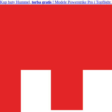
Kup buty Hummel,
torba gratis
! Modele Powerstrike Pro i Topflight