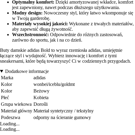
Optymalny komfort:
Dzięki amortyzowanej wkładce, komfort
jest zapewniony, nawet podczas dłuższego użytkowania.
Modny design:
Nowoczesny styl, który łatwo wkomponuje się
w Twoją garderobę.
Materiały wysokiej jakości:
Wykonane z trwałych materiałów,
aby zapewnić długą żywotność.
Wszechstronność:
Odpowiednie do różnych zastosowań,
zarówno do sportu, jak i na co dzień.
Buty damskie adidas Bold to wyraz rzemiosła adidas, umiejętnie
łączące styl i wydajność. Wybierz innowację i komfort z tymi
sneakersami, które będą towarzyszyć Ci w codziennych przygodach.
Dodatkowe informacje
Marka
adidas
Kolor
wonbei/iceblu/goldmt
Kolor
Beżowy
Płeć
Kobieta
Grupa wiekowa
Dorośli
Materiał główny
Materiał syntetyczny / tekstylny
Podeszwa
odporny na ścieranie gumowy
Loading...
Loading...