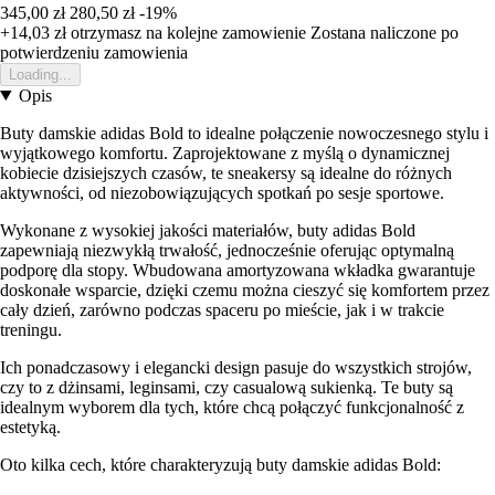
345,00 zł
280,50 zł
-19%
+14,03 zł
otrzymasz na kolejne zamowienie
Zostana naliczone po
potwierdzeniu zamowienia
Loading...
Opis
Buty damskie adidas Bold to idealne połączenie nowoczesnego stylu i
wyjątkowego komfortu. Zaprojektowane z myślą o dynamicznej
kobiecie dzisiejszych czasów, te sneakersy są idealne do różnych
aktywności, od niezobowiązujących spotkań po sesje sportowe.
Wykonane z wysokiej jakości materiałów, buty adidas Bold
zapewniają niezwykłą trwałość, jednocześnie oferując optymalną
podporę dla stopy. Wbudowana amortyzowana wkładka gwarantuje
doskonałe wsparcie, dzięki czemu można cieszyć się komfortem przez
cały dzień, zarówno podczas spaceru po mieście, jak i w trakcie
treningu.
Ich ponadczasowy i elegancki design pasuje do wszystkich strojów,
czy to z dżinsami, leginsami, czy casualową sukienką. Te buty są
idealnym wyborem dla tych, które chcą połączyć funkcjonalność z
estetyką.
Oto kilka cech, które charakteryzują buty damskie adidas Bold: