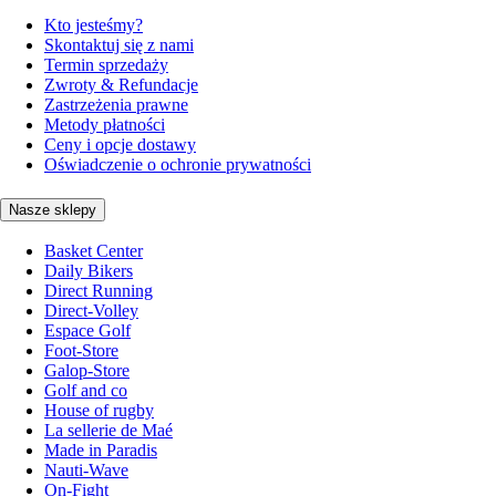
Kto jesteśmy?
Skontaktuj się z nami
Termin sprzedaży
Zwroty & Refundacje
Zastrzeżenia prawne
Metody płatności
Ceny i opcje dostawy
Oświadczenie o ochronie prywatności
Nasze sklepy
Basket Center
Daily Bikers
Direct Running
Direct-Volley
Espace Golf
Foot-Store
Galop-Store
Golf and co
House of rugby
La sellerie de Maé
Made in Paradis
Nauti-Wave
On-Fight