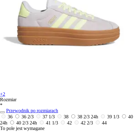
+2
Rozmiar
*
Przewodnik po rozmiarach
36
36 2/3
37 1/3
38
38 2/3
24h
39 1/3
40
24h
40 2/3
24h
41 1/3
42
42 2/3
44
To pole jest wymagane