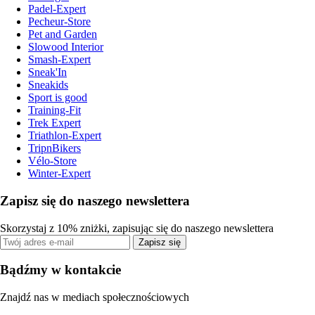
Padel-Expert
Pecheur-Store
Pet and Garden
Slowood Interior
Smash-Expert
Sneak'In
Sneakids
Sport is good
Training-Fit
Trek Expert
Triathlon-Expert
TripnBikers
Vélo-Store
Winter-Expert
Zapisz się do naszego newslettera
Skorzystaj z 10% zniżki, zapisując się do naszego newslettera
Zapisz się
Bądźmy w kontakcie
Znajdź nas w mediach społecznościowych