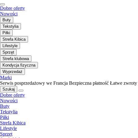
Dobre oferty
Nowości
Buty
Tekstylia
Piłki
Strefa Kibica
Lifestyle
Sprzęt
Strefa klubowa
Kondycja fizyczna
Wyprzedaż
Marki
Serwis posprzedażowy we Francja
Bezpieczna płatność
Łatwe zwroty
Szukaj
Dobre oferty
Nowości
Buty
Tekstylia
Piłki
Strefa Kibica
Lifestyle
Sprzęt