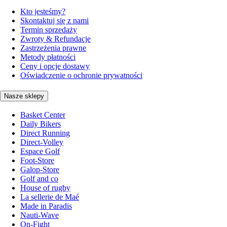
Kto jesteśmy?
Skontaktuj się z nami
Termin sprzedaży
Zwroty & Refundacje
Zastrzeżenia prawne
Metody płatności
Ceny i opcje dostawy
Oświadczenie o ochronie prywatności
Nasze sklepy
Basket Center
Daily Bikers
Direct Running
Direct-Volley
Espace Golf
Foot-Store
Galop-Store
Golf and co
House of rugby
La sellerie de Maé
Made in Paradis
Nauti-Wave
On-Fight