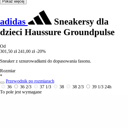
Pokaż więcej
adidas
Sneakersy dla
dzieci Haussure Groundpulse
Od
301,50 zł
241,00 zł
-20%
Sneaker z sznurowadłami do dopasowania fasonu.
Rozmiar
*
Przewodnik po rozmiarach
36
36 2/3
37 1/3
38
38 2/3
39 1/3
24h
To pole jest wymagane