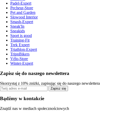
Padel-Expert
Pecheur-Store
Pet and Garden
Slowood Interior
Smash-Expert
Sneak'In
Sneakids
Sport is good
Training-Fit
Trek Expert
Triathlon-Expert
TripnBikers
Vélo-Store
Winter-Expert
Zapisz się do naszego newslettera
Skorzystaj z 10% zniżki, zapisując się do naszego newslettera
Zapisz się
Bądźmy w kontakcie
Znajdź nas w mediach społecznościowych