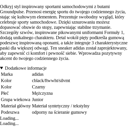
Odkryj styl inspirowany sportami samochodowymi z butami
Groundpulse. Przenosi energię sportu do twojego codziennego życia,
stając się kultowym elementem. Prezentuje swobodny wygląd, który
celebruje sporty samochodowe. Dzięki sznurowaniu możesz
dopasować obuwie do stopy, zapewniając stabilne trzymanie.
Szczegóły szwów, inspirowane pikowanymi uniformami Formuły 1,
dodają unikalnego charakteru. Detal wokół pięty podkreśla gumową
podeszwę inspirowaną oponami, a także integruje 3 charakterystyczne
paski dla większej odwagi. Ten sneaker adidas został zaprojektowany,
aby zapewnić ci komfort i pewność siebie. Wprowadza pozytywny
akcent do twojego codziennego życia.
Dodatkowe informacje
Marka
adidas
Kolor
cblack/ftwwht/silvmt
Kolor
Czarny
Płeć
Mężczyzna
Grupa wiekowa
Junior
Materiał główny
Materiał syntetyczny / tekstylny
Podeszwa
odporny na ścieranie gumowy
Loading...
Loading...