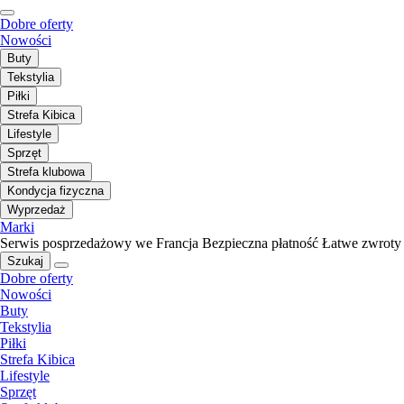
Dobre oferty
Nowości
Buty
Tekstylia
Piłki
Strefa Kibica
Lifestyle
Sprzęt
Strefa klubowa
Kondycja fizyczna
Wyprzedaż
Marki
Serwis posprzedażowy we Francja
Bezpieczna płatność
Łatwe zwroty
Szukaj
Dobre oferty
Nowości
Buty
Tekstylia
Piłki
Strefa Kibica
Lifestyle
Sprzęt