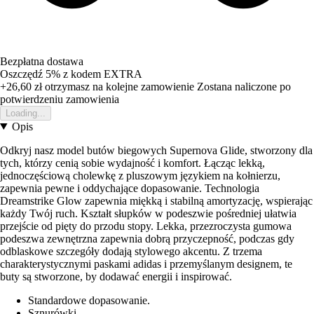
Bezpłatna dostawa
Oszczędź 5%
z kodem
EXTRA
+26,60 zł
otrzymasz na kolejne zamowienie
Zostana naliczone po
potwierdzeniu zamowienia
Loading...
Opis
Odkryj nasz model butów biegowych Supernova Glide, stworzony dla
tych, którzy cenią sobie wydajność i komfort. Łącząc lekką,
jednoczęściową cholewkę z pluszowym językiem na kołnierzu,
zapewnia pewne i oddychające dopasowanie. Technologia
Dreamstrike Glow zapewnia miękką i stabilną amortyzację, wspierając
każdy Twój ruch. Kształt słupków w podeszwie pośredniej ułatwia
przejście od pięty do przodu stopy. Lekka, przezroczysta gumowa
podeszwa zewnętrzna zapewnia dobrą przyczepność, podczas gdy
odblaskowe szczegóły dodają stylowego akcentu. Z trzema
charakterystycznymi paskami adidas i przemyślanym designem, te
buty są stworzone, by dodawać energii i inspirować.
Standardowe dopasowanie.
Sznurówki.