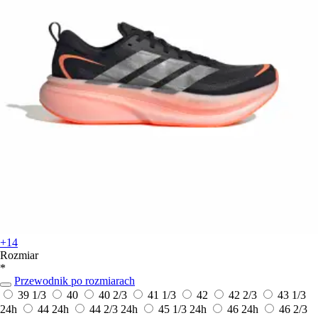
+14
Rozmiar
*
Przewodnik po rozmiarach
39 1/3
40
40 2/3
41 1/3
42
42 2/3
43 1/3
24h
44
24h
44 2/3
24h
45 1/3
24h
46
24h
46 2/3