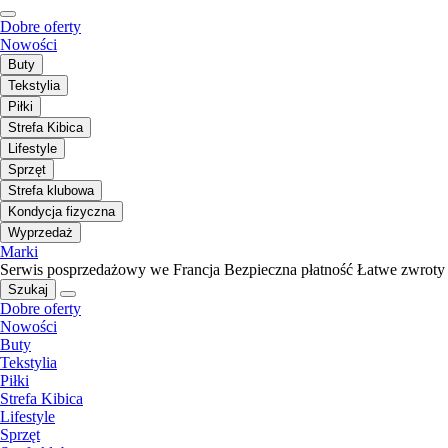
Dobre oferty
Nowości
Buty
Tekstylia
Piłki
Strefa Kibica
Lifestyle
Sprzęt
Strefa klubowa
Kondycja fizyczna
Wyprzedaż
Marki
Serwis posprzedażowy we Francja
Bezpieczna płatność
Łatwe zwroty
Szukaj
Dobre oferty
Nowości
Buty
Tekstylia
Piłki
Strefa Kibica
Lifestyle
Sprzęt