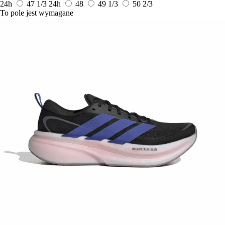
24h
47 1/3
24h
48
49 1/3
50 2/3
To pole jest wymagane