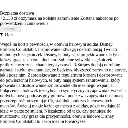
Bezpłatna dostawa
+21,33 zł
otrzymasz na kolejne zamowienie
Zostana naliczone po
potwierdzeniu zamowienia
Loading...
Opis
Wejdź na kort z pewnością w obuwiu halowym adidas Disney
Princess Courtstabil. Inspirowane odwagą i determinacją Twoich
ulubionych księżniczek Disney, te buty są zaprojektowane dla tych,
którzy grają z sercem i duchem. Subtelne sylwetki księżniczek i
graficzne wzory na charakterystycznych 3-Stripes dodają odrobinę
narracji i stylu, gwarantując, że będziesz błyszczeć zarówno na korcie,
jak i poza nim. Zaprojektowane z regularnym krojem i dostosowane
do powierzchni halowych, te buty mają system sznurowania, który
pozwala na dostosowanie sznurowadeł dla idealnego wsparcia.
Połączenie cholewek tekstylnych i syntetycznych zapewnia trwałość i
oddychalność, podczas gdy gumowa podeszwa zapewnia doskonałą
przyczepność, utrzymując Cię stabilnie podczas intensywnych
meczów. Świętuj magię każdego meczu z adidas, gdzie wydajność
idzie w parze ze stylem. Niezależnie od tego, czy trenujesz do
mistrzostw, czy grasz dla przyjemności, obuwie halowe Disney
Princess Courtstabil to Twoi idealni towarzysze.