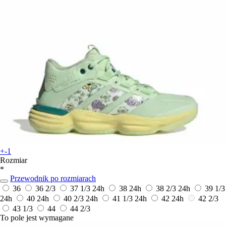
+-1
Rozmiar
*
Przewodnik po rozmiarach
36
36 2/3
37 1/3
24h
38
24h
38 2/3
24h
39 1/3
24h
40
24h
40 2/3
24h
41 1/3
24h
42
24h
42 2/3
43 1/3
44
44 2/3
To pole jest wymagane