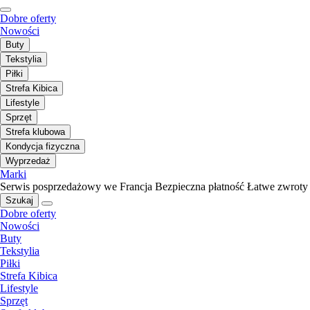
Dobre oferty
Nowości
Buty
Tekstylia
Piłki
Strefa Kibica
Lifestyle
Sprzęt
Strefa klubowa
Kondycja fizyczna
Wyprzedaż
Marki
Serwis posprzedażowy we Francja
Bezpieczna płatność
Łatwe zwroty
Szukaj
Dobre oferty
Nowości
Buty
Tekstylia
Piłki
Strefa Kibica
Lifestyle
Sprzęt