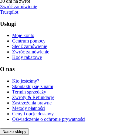
30 dni na zwrot
Zwróć zamówienie
Trustpilot
Usługi
Moje konto
Centrum pomocy
Śledź zamówienie
Zwróć zamówienie
Kody rabatowe
O nas
Kto jesteśmy?
Skontaktuj się z nami
Termin sprzedaży
Zwroty & Refundacje
Zastrzeżenia prawne
Metody płatności
Ceny i opcje dostawy
Oświadczenie o ochronie prywatności
Nasze sklepy