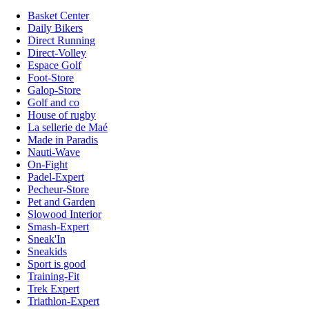
Basket Center
Daily Bikers
Direct Running
Direct-Volley
Espace Golf
Foot-Store
Galop-Store
Golf and co
House of rugby
La sellerie de Maé
Made in Paradis
Nauti-Wave
On-Fight
Padel-Expert
Pecheur-Store
Pet and Garden
Slowood Interior
Smash-Expert
Sneak'In
Sneakids
Sport is good
Training-Fit
Trek Expert
Triathlon-Expert