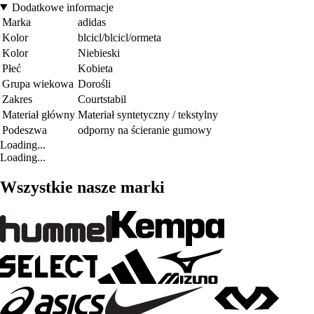
Dodatkowe informacje
Marka
adidas
Kolor
blcicl/blcicl/ormeta
Kolor
Niebieski
Płeć
Kobieta
Grupa wiekowa
Dorośli
Zakres
Courtstabil
Materiał główny
Materiał syntetyczny / tekstylny
Podeszwa
odporny na ścieranie gumowy
Loading...
Loading...
Wszystkie nasze marki