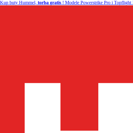
Kup buty Hummel,
torba gratis
! Modele Powerstrike Pro i Topflight