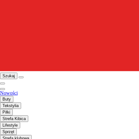
Szukaj
Nowości
Buty
Tekstylia
Piłki
Strefa Kibica
Lifestyle
Sprzęt
Strefa klubowa