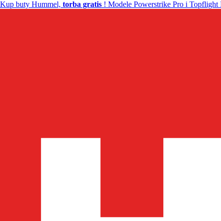
Kup buty Hummel,
torba gratis
! Modele Powerstrike Pro i Topflight