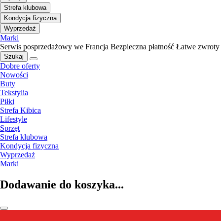
Strefa klubowa
Kondycja fizyczna
Wyprzedaż
Marki
Serwis posprzedażowy we Francja
Bezpieczna płatność
Łatwe zwroty
Szukaj
Dobre oferty
Nowości
Buty
Tekstylia
Piłki
Strefa Kibica
Lifestyle
Sprzęt
Strefa klubowa
Kondycja fizyczna
Wyprzedaż
Marki
Dodawanie do koszyka...