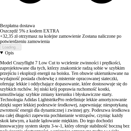
Bezpłatna dostawa
Oszczędź 5%
z kodem
EXTRA
+32,35 zł
otrzymasz na kolejne zamowienie
Zostana naliczone po
potwierdzeniu zamowienia
Loading...
Opis
Model Crazyflight 7 Low Cut to wcielenie zwinności i prędkości,
zaprojektowane dla tych, którzy znakomicie radzą sobie w szybkim
przejściu i eksplozji energii na boisku. Ten obuwie ukierunkowane na
wydajność posiada cholewkę z misternie opracowanej siateczki,
oferując lekkie i oddychające dopasowanie, które dostosowuje się do
szybkich ruchów. Jej niski krój poprawia ruchomość kostki,
umożliwiając szybkie zmiany kierunku i błyskawiczne starty.
Technologia Adidas LightstrikePro redefiniuje lekkie amortyzowanie
dzięki super lekkiej podeszwie środkowej, zapewniając niespotykaną
zwrotność energii dla dynamicznej i zwinnej gry. Podeszwa środkowa
na całej długości zapewnia pochłanianie wstrząsów, czyniąc każdy
skok łatwym, a każde lądowanie miękkim. Do tego dochodzi
innowacyjny system skrętu 3-w-1, który oferuje stabilność boczną bez