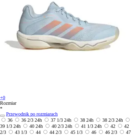
+0
Rozmiar
*
Przewodnik po rozmiarach
36
36 2/3
24h
37 1/3
24h
38
24h
38 2/3
24h
39 1/3
24h
40
24h
40 2/3
24h
41 1/3
24h
42
42
2/3
43 1/3
44
44 2/3
45 1/3
46
46 2/3
47