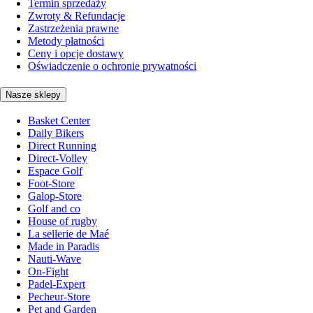
Termin sprzedaży
Zwroty & Refundacje
Zastrzeżenia prawne
Metody płatności
Ceny i opcje dostawy
Oświadczenie o ochronie prywatności
Nasze sklepy
Basket Center
Daily Bikers
Direct Running
Direct-Volley
Espace Golf
Foot-Store
Galop-Store
Golf and co
House of rugby
La sellerie de Maé
Made in Paradis
Nauti-Wave
On-Fight
Padel-Expert
Pecheur-Store
Pet and Garden