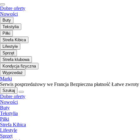
Dobre oferty
Nowości
Buty
Tekstylia
Piłki
Strefa Kibica
Lifestyle
Sprzęt
Strefa klubowa
Kondycja fizyczna
Wyprzedaż
Marki
Serwis posprzedażowy we Francja
Bezpieczna płatność
Łatwe zwroty
Szukaj
Dobre oferty
Nowości
Buty
Tekstylia
Piłki
Strefa Kibica
Lifestyle
Sprzęt