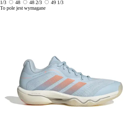
1/3
48
48 2/3
49 1/3
To pole jest wymagane