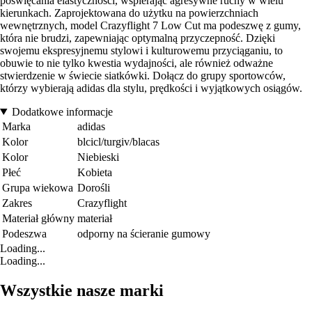
poświęcania elastyczności, wspierając agresywne ruchy w wielu
kierunkach. Zaprojektowana do użytku na powierzchniach
wewnętrznych, model Crazyflight 7 Low Cut ma podeszwę z gumy,
która nie brudzi, zapewniając optymalną przyczepność. Dzięki
swojemu ekspresyjnemu stylowi i kulturowemu przyciąganiu, to
obuwie to nie tylko kwestia wydajności, ale również odważne
stwierdzenie w świecie siatkówki. Dołącz do grupy sportowców,
którzy wybierają adidas dla stylu, prędkości i wyjątkowych osiągów.
Dodatkowe informacje
Marka
adidas
Kolor
blcicl/turgiv/blacas
Kolor
Niebieski
Płeć
Kobieta
Grupa wiekowa
Dorośli
Zakres
Crazyflight
Materiał główny
materiał
Podeszwa
odporny na ścieranie gumowy
Loading...
Loading...
Wszystkie nasze marki