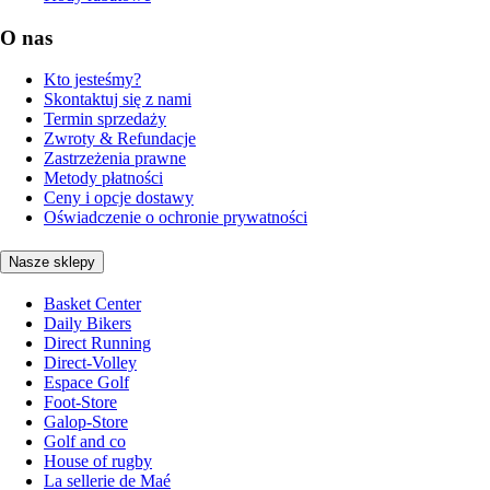
O nas
Kto jesteśmy?
Skontaktuj się z nami
Termin sprzedaży
Zwroty & Refundacje
Zastrzeżenia prawne
Metody płatności
Ceny i opcje dostawy
Oświadczenie o ochronie prywatności
Nasze sklepy
Basket Center
Daily Bikers
Direct Running
Direct-Volley
Espace Golf
Foot-Store
Galop-Store
Golf and co
House of rugby
La sellerie de Maé