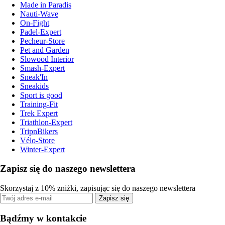
Made in Paradis
Nauti-Wave
On-Fight
Padel-Expert
Pecheur-Store
Pet and Garden
Slowood Interior
Smash-Expert
Sneak'In
Sneakids
Sport is good
Training-Fit
Trek Expert
Triathlon-Expert
TripnBikers
Vélo-Store
Winter-Expert
Zapisz się do naszego newslettera
Skorzystaj z 10% zniżki, zapisując się do naszego newslettera
Zapisz się
Bądźmy w kontakcie