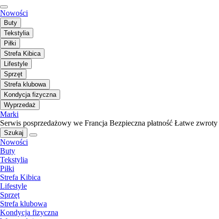
Nowości
Buty
Tekstylia
Piłki
Strefa Kibica
Lifestyle
Sprzęt
Strefa klubowa
Kondycja fizyczna
Wyprzedaż
Marki
Serwis posprzedażowy we Francja
Bezpieczna płatność
Łatwe zwroty
Szukaj
Nowości
Buty
Tekstylia
Piłki
Strefa Kibica
Lifestyle
Sprzęt
Strefa klubowa
Kondycja fizyczna