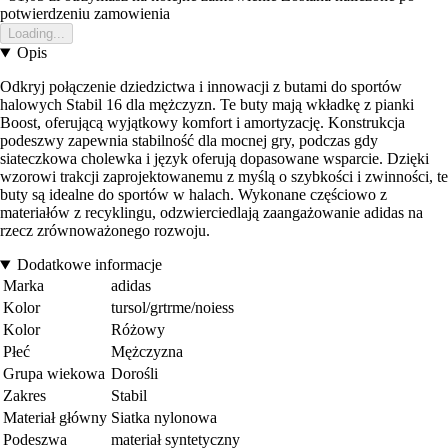
potwierdzeniu zamowienia
Loading...
Opis
Odkryj połączenie dziedzictwa i innowacji z butami do sportów
halowych Stabil 16 dla mężczyzn. Te buty mają wkładkę z pianki
Boost, oferującą wyjątkowy komfort i amortyzację. Konstrukcja
podeszwy zapewnia stabilność dla mocnej gry, podczas gdy
siateczkowa cholewka i język oferują dopasowane wsparcie. Dzięki
wzorowi trakcji zaprojektowanemu z myślą o szybkości i zwinności, te
buty są idealne do sportów w halach. Wykonane częściowo z
materiałów z recyklingu, odzwierciedlają zaangażowanie adidas na
rzecz zrównoważonego rozwoju.
Dodatkowe informacje
Marka
adidas
Kolor
tursol/grtrme/noiess
Kolor
Różowy
Płeć
Mężczyzna
Grupa wiekowa
Dorośli
Zakres
Stabil
Materiał główny
Siatka nylonowa
Podeszwa
materiał syntetyczny