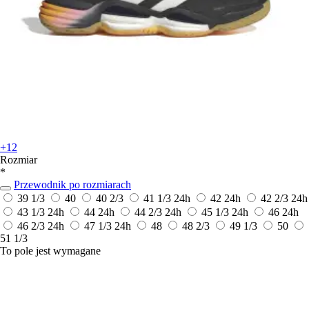
+12
Rozmiar
*
Przewodnik po rozmiarach
39 1/3
40
40 2/3
41 1/3
24h
42
24h
42 2/3
24h
43 1/3
24h
44
24h
44 2/3
24h
45 1/3
24h
46
24h
46 2/3
24h
47 1/3
24h
48
48 2/3
49 1/3
50
51 1/3
To pole jest wymagane