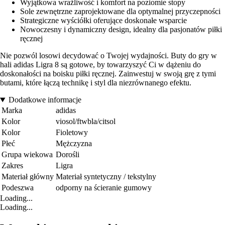
Wyjątkowa wrażliwość i komfort na poziomie stopy
Sole zewnętrzne zaprojektowane dla optymalnej przyczepności
Strategiczne wyściółki oferujące doskonałe wsparcie
Nowoczesny i dynamiczny design, idealny dla pasjonatów piłki
ręcznej
Nie pozwól losowi decydować o Twojej wydajności. Buty do gry w
hali adidas Ligra 8 są gotowe, by towarzyszyć Ci w dążeniu do
doskonałości na boisku piłki ręcznej. Zainwestuj w swoją grę z tymi
butami, które łączą technikę i styl dla niezrównanego efektu.
Dodatkowe informacje
Marka
adidas
Kolor
viosol/ftwbla/citsol
Kolor
Fioletowy
Płeć
Mężczyzna
Grupa wiekowa
Dorośli
Zakres
Ligra
Materiał główny
Materiał syntetyczny / tekstylny
Podeszwa
odporny na ścieranie gumowy
Loading...
Loading...