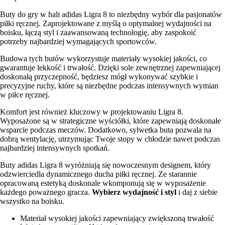
Buty do gry w hali adidas Ligra 8 to niezbędny wybór dla pasjonatów
piłki ręcznej. Zaprojektowane z myślą o optymalnej wydajności na
boisku, łączą styl i zaawansowaną technologię, aby zaspokoić
potrzeby najbardziej wymagających sportowców.
Budowa tych butów wykorzystuje materiały wysokiej jakości, co
gwarantuje lekkość i trwałość. Dzięki sole zewnętrznej zapewniającej
doskonałą przyczepność, będziesz mógł wykonywać szybkie i
precyzyjne ruchy, które są niezbędne podczas intensywnych wymian
w piłce ręcznej.
Komfort jest również kluczowy w projektowaniu Ligra 8.
Wyposażone są w strategiczne wyściółki, które zapewniają doskonałe
wsparcie podczas meczów. Dodatkowo, sylwetka buta pozwala na
dobrą wentylację, utrzymując Twoje stopy w chłodzie nawet podczas
najbardziej intensywnych spotkań.
Buty adidas Ligra 8 wyróżniają się nowoczesnym designem, który
odzwierciedla dynamicznego ducha piłki ręcznej. Ze starannie
opracowaną estetyką doskonale wkomponują się w wyposażenie
każdego poważnego gracza.
Wybierz wydajność i styl
i daj z siebie
wszystko na boisku.
Materiał wysokiej jakości zapewniający zwiększoną trwałość