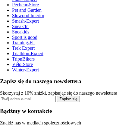
Pecheur-Store
Pet and Garden
Slowood Interior
Smash-Expert
Sneak'In
Sneakids
Sport is good
Training-Fit
Trek Expert
Triathlon-Expert
TripnBikers
Vélo-Store
Winter-Expert
Zapisz się do naszego newslettera
Skorzystaj z 10% zniżki, zapisując się do naszego newslettera
Zapisz się
Bądźmy w kontakcie
Znajdź nas w mediach społecznościowych