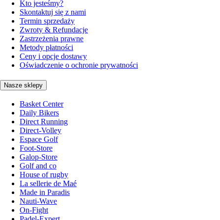
Kto jesteśmy?
Skontaktuj się z nami
Termin sprzedaży
Zwroty & Refundacje
Zastrzeżenia prawne
Metody płatności
Ceny i opcje dostawy
Oświadczenie o ochronie prywatności
Nasze sklepy
Basket Center
Daily Bikers
Direct Running
Direct-Volley
Espace Golf
Foot-Store
Galop-Store
Golf and co
House of rugby
La sellerie de Maé
Made in Paradis
Nauti-Wave
On-Fight
Padel-Expert