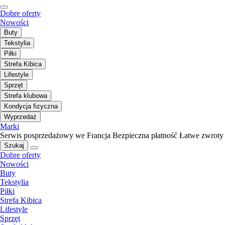
Dobre oferty
Nowości
Buty
Tekstylia
Piłki
Strefa Kibica
Lifestyle
Sprzęt
Strefa klubowa
Kondycja fizyczna
Wyprzedaż
Marki
Serwis posprzedażowy we Francja
Bezpieczna płatność
Łatwe zwroty
Szukaj
Dobre oferty
Nowości
Buty
Tekstylia
Piłki
Strefa Kibica
Lifestyle
Sprzęt