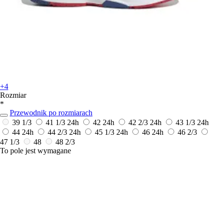
+4
Rozmiar
*
Przewodnik po rozmiarach
39 1/3
41 1/3
24h
42
24h
42 2/3
24h
43 1/3
24h
44
24h
44 2/3
24h
45 1/3
24h
46
24h
46 2/3
47 1/3
48
48 2/3
To pole jest wymagane