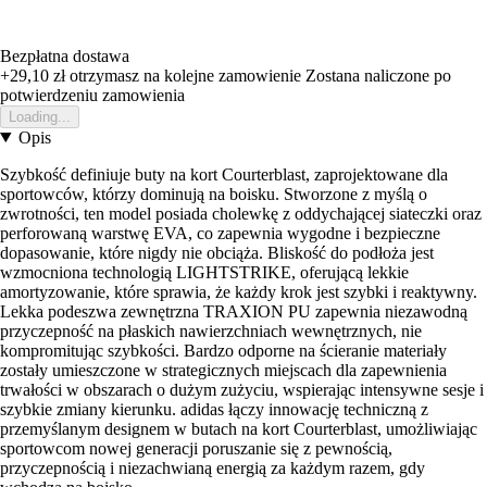
Bezpłatna dostawa
+29,10 zł
otrzymasz na kolejne zamowienie
Zostana naliczone po
potwierdzeniu zamowienia
Loading...
Opis
Szybkość definiuje buty na kort Courterblast, zaprojektowane dla
sportowców, którzy dominują na boisku. Stworzone z myślą o
zwrotności, ten model posiada cholewkę z oddychającej siateczki oraz
perforowaną warstwę EVA, co zapewnia wygodne i bezpieczne
dopasowanie, które nigdy nie obciąża. Bliskość do podłoża jest
wzmocniona technologią LIGHTSTRIKE, oferującą lekkie
amortyzowanie, które sprawia, że każdy krok jest szybki i reaktywny.
Lekka podeszwa zewnętrzna TRAXION PU zapewnia niezawodną
przyczepność na płaskich nawierzchniach wewnętrznych, nie
kompromitując szybkości. Bardzo odporne na ścieranie materiały
zostały umieszczone w strategicznych miejscach dla zapewnienia
trwałości w obszarach o dużym zużyciu, wspierając intensywne sesje i
szybkie zmiany kierunku. adidas łączy innowację techniczną z
przemyślanym designem w butach na kort Courterblast, umożliwiając
sportowcom nowej generacji poruszanie się z pewnością,
przyczepnością i niezachwianą energią za każdym razem, gdy