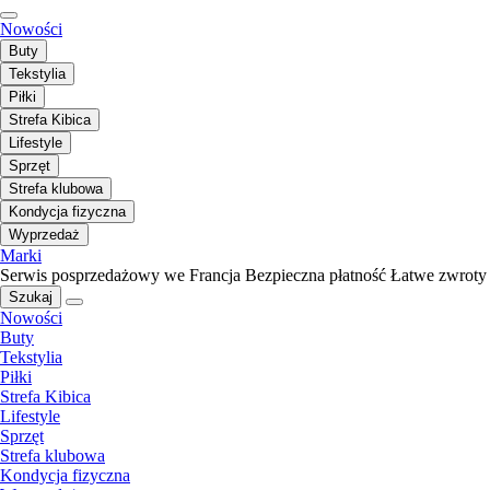
Nowości
Buty
Tekstylia
Piłki
Strefa Kibica
Lifestyle
Sprzęt
Strefa klubowa
Kondycja fizyczna
Wyprzedaż
Marki
Serwis posprzedażowy we Francja
Bezpieczna płatność
Łatwe zwroty
Szukaj
Nowości
Buty
Tekstylia
Piłki
Strefa Kibica
Lifestyle
Sprzęt
Strefa klubowa
Kondycja fizyczna