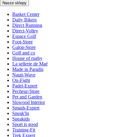
Nasze sklepy
Basket Center
Daily Bikers
Direct Running
Direct-Volley
Espace Golf
Foot-Store
Galop-Store
Golf and co
House of rugby
La sellerie de Maé
Made in Paradis
Nauti-Wave
On-Fight
Padel-Expert
Pecheur-Store
Pet and Garden
Slowood Interior
Smash-Expert
Sneak'In
Sneakids
Sport is good
Training-Fit
Trek Expert