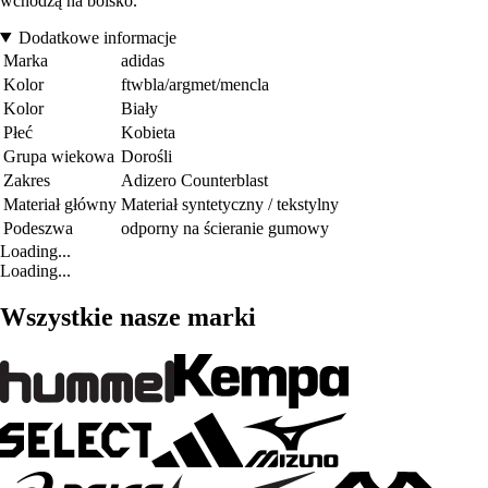
wchodzą na boisko.
Dodatkowe informacje
Marka
adidas
Kolor
ftwbla/argmet/mencla
Kolor
Biały
Płeć
Kobieta
Grupa wiekowa
Dorośli
Zakres
Adizero Counterblast
Materiał główny
Materiał syntetyczny / tekstylny
Podeszwa
odporny na ścieranie gumowy
Loading...
Loading...
Wszystkie nasze marki