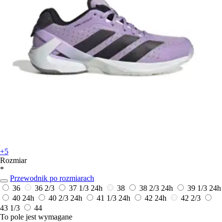
+5
Rozmiar
*
Przewodnik po rozmiarach
36
36 2/3
37 1/3
24h
38
38 2/3
24h
39 1/3
24h
40
24h
40 2/3
24h
41 1/3
24h
42
24h
42 2/3
43 1/3
44
To pole jest wymagane