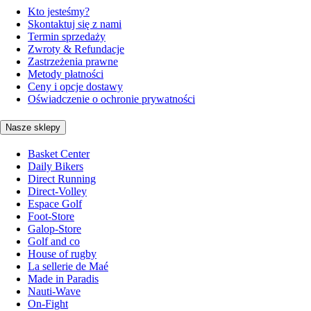
Kto jesteśmy?
Skontaktuj się z nami
Termin sprzedaży
Zwroty & Refundacje
Zastrzeżenia prawne
Metody płatności
Ceny i opcje dostawy
Oświadczenie o ochronie prywatności
Nasze sklepy
Basket Center
Daily Bikers
Direct Running
Direct-Volley
Espace Golf
Foot-Store
Galop-Store
Golf and co
House of rugby
La sellerie de Maé
Made in Paradis
Nauti-Wave
On-Fight