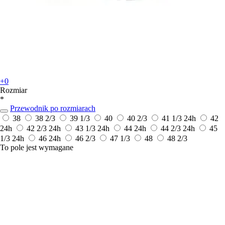
+0
Rozmiar
*
Przewodnik po rozmiarach
38
38 2/3
39 1/3
40
40 2/3
41 1/3
24h
42
24h
42 2/3
24h
43 1/3
24h
44
24h
44 2/3
24h
45
1/3
24h
46
24h
46 2/3
47 1/3
48
48 2/3
To pole jest wymagane