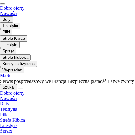
Dobre oferty
Nowości
Buty
Tekstylia
Piłki
Strefa Kibica
Lifestyle
Sprzęt
Strefa klubowa
Kondycja fizyczna
Wyprzedaż
Marki
Serwis posprzedażowy we Francja
Bezpieczna płatność
Łatwe zwroty
Szukaj
Dobre oferty
Nowości
Buty
Tekstylia
Piłki
Strefa Kibica
Lifestyle
Sprzęt