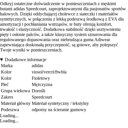
Odkryj ostateczne doświadczenie w pomieszczeniach z męskimi
butami adidas Speedcourt, zaprojektowanymi dla pasjonatów sportów
halowych. Dzięki oddychającej cholewce z siateczki i materiałów
syntetycznych, w połączeniu z lekką podeszwą środkową z EVA dla
amortyzacji i pochłaniania wstrząsów, te buty oferują komfort,
trwałość i elastyczność. Dodatkowa stabilność dzięki usztywnieniu
pięty i osłonie palców, a także klasyczny system sznurowania dla
regulowanego dopasowania oraz niebrudząca guma Adiwear
zapewniająca doskonałą przyczepność, są gotowe, aby polepszyć
Twoje wyniki w pomieszczeniach.
Dodatkowe informacje
Marka
adidas
Kolor
viosol/vercri/ftwbla
Kolor
Fioletowy
Płeć
Mężczyzna
Grupa wiekowa
Dorośli
Zakres
Speedcourt
Materiał główny
Materiał syntetyczny / tekstylny
Podeszwa
odporny na ścieranie gumowy
Loading...
Loading...