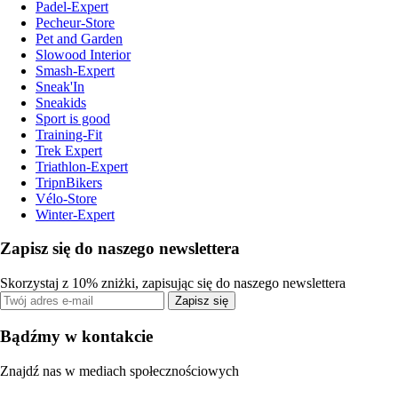
Padel-Expert
Pecheur-Store
Pet and Garden
Slowood Interior
Smash-Expert
Sneak'In
Sneakids
Sport is good
Training-Fit
Trek Expert
Triathlon-Expert
TripnBikers
Vélo-Store
Winter-Expert
Zapisz się do naszego newslettera
Skorzystaj z 10% zniżki, zapisując się do naszego newslettera
Zapisz się
Bądźmy w kontakcie
Znajdź nas w mediach społecznościowych