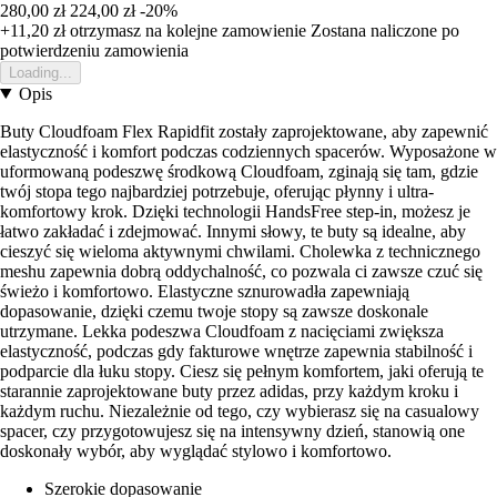
280,00 zł
224,00 zł
-20%
+11,20 zł
otrzymasz na kolejne zamowienie
Zostana naliczone po
potwierdzeniu zamowienia
Loading...
Opis
Buty Cloudfoam Flex Rapidfit zostały zaprojektowane, aby zapewnić
elastyczność i komfort podczas codziennych spacerów. Wyposażone w
uformowaną podeszwę środkową Cloudfoam, zginają się tam, gdzie
twój stopa tego najbardziej potrzebuje, oferując płynny i ultra-
komfortowy krok. Dzięki technologii HandsFree step-in, możesz je
łatwo zakładać i zdejmować. Innymi słowy, te buty są idealne, aby
cieszyć się wieloma aktywnymi chwilami. Cholewka z technicznego
meshu zapewnia dobrą oddychalność, co pozwala ci zawsze czuć się
świeżo i komfortowo. Elastyczne sznurowadła zapewniają
dopasowanie, dzięki czemu twoje stopy są zawsze doskonale
utrzymane. Lekka podeszwa Cloudfoam z nacięciami zwiększa
elastyczność, podczas gdy fakturowe wnętrze zapewnia stabilność i
podparcie dla łuku stopy. Ciesz się pełnym komfortem, jaki oferują te
starannie zaprojektowane buty przez adidas, przy każdym kroku i
każdym ruchu. Niezależnie od tego, czy wybierasz się na casualowy
spacer, czy przygotowujesz się na intensywny dzień, stanowią one
doskonały wybór, aby wyglądać stylowo i komfortowo.
Szerokie dopasowanie