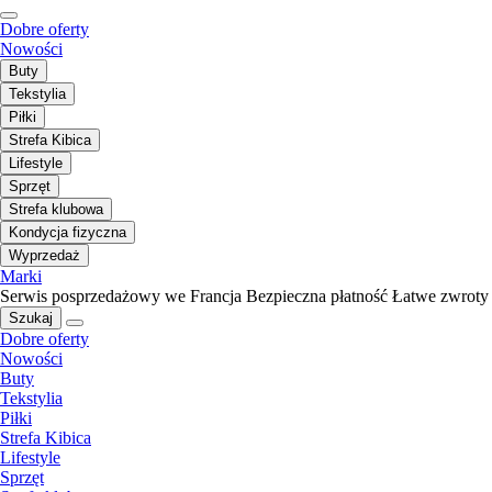
Dobre oferty
Nowości
Buty
Tekstylia
Piłki
Strefa Kibica
Lifestyle
Sprzęt
Strefa klubowa
Kondycja fizyczna
Wyprzedaż
Marki
Serwis posprzedażowy we Francja
Bezpieczna płatność
Łatwe zwroty
Szukaj
Dobre oferty
Nowości
Buty
Tekstylia
Piłki
Strefa Kibica
Lifestyle
Sprzęt