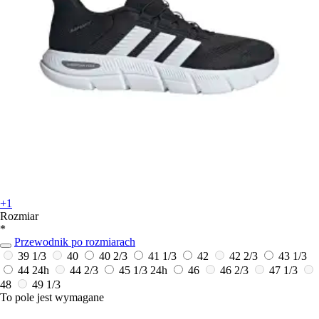
+1
Rozmiar
*
Przewodnik po rozmiarach
39 1/3
40
40 2/3
41 1/3
42
42 2/3
43 1/3
44
24h
44 2/3
45 1/3
24h
46
46 2/3
47 1/3
48
49 1/3
To pole jest wymagane