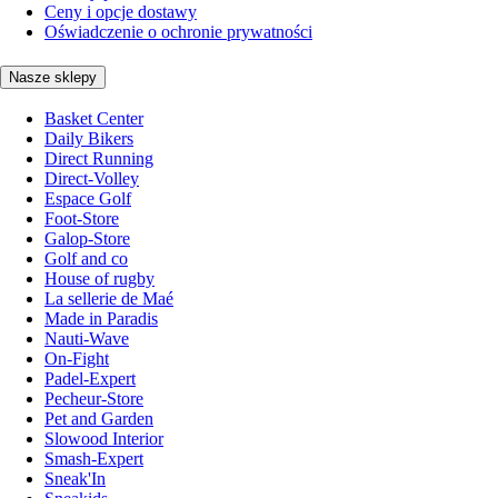
Ceny i opcje dostawy
Oświadczenie o ochronie prywatności
Nasze sklepy
Basket Center
Daily Bikers
Direct Running
Direct-Volley
Espace Golf
Foot-Store
Galop-Store
Golf and co
House of rugby
La sellerie de Maé
Made in Paradis
Nauti-Wave
On-Fight
Padel-Expert
Pecheur-Store
Pet and Garden
Slowood Interior
Smash-Expert
Sneak'In