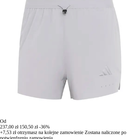
Od
237,00 zł
150,50 zł
-36%
+7,53 zł
otrzymasz na kolejne zamowienie
Zostana naliczone po
potwierdzeniu zamowienia