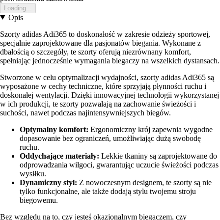
Loading...
Opis
Szorty adidas Adi365 to doskonałość w zakresie odzieży sportowej,
specjalnie zaprojektowane dla pasjonatów biegania. Wykonane z
dbałością o szczegóły, te szorty oferują niezrównany komfort,
spełniając jednocześnie wymagania biegaczy na wszelkich dystansach.
Stworzone w celu optymalizacji wydajności, szorty adidas Adi365 są
wyposażone w cechy techniczne, które sprzyjają płynności ruchu i
doskonałej wentylacji. Dzięki innowacyjnej technologii wykorzystanej
w ich produkcji, te szorty pozwalają na zachowanie świeżości i
suchości, nawet podczas najintensywniejszych biegów.
Optymalny komfort:
Ergonomiczny krój zapewnia wygodne
dopasowanie bez ograniczeń, umożliwiając dużą swobodę
ruchu.
Oddychające materiały:
Lekkie tkaniny są zaprojektowane do
odprowadzania wilgoci, gwarantując uczucie świeżości podczas
wysiłku.
Dynamiczny styl:
Z nowoczesnym designem, te szorty są nie
tylko funkcjonalne, ale także dodają stylu twojemu stroju
biegowemu.
Bez względu na to, czy jesteś okazjonalnym biegaczem, czy