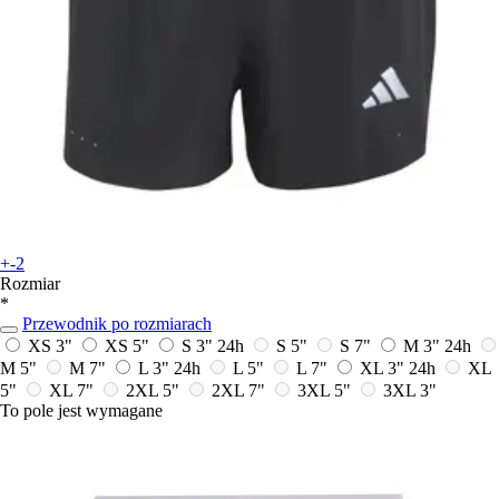
+-2
Rozmiar
*
Przewodnik po rozmiarach
XS 3"
XS 5"
S 3"
24h
S 5"
S 7"
M 3"
24h
M 5"
M 7"
L 3"
24h
L 5"
L 7"
XL 3"
24h
XL
5"
XL 7"
2XL 5"
2XL 7"
3XL 5"
3XL 3"
To pole jest wymagane