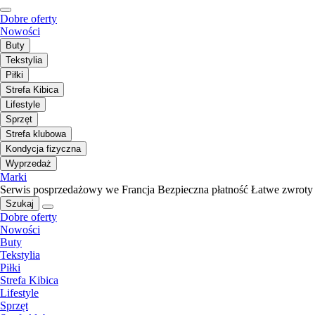
Dobre oferty
Nowości
Buty
Tekstylia
Piłki
Strefa Kibica
Lifestyle
Sprzęt
Strefa klubowa
Kondycja fizyczna
Wyprzedaż
Marki
Serwis posprzedażowy we Francja
Bezpieczna płatność
Łatwe zwroty
Szukaj
Dobre oferty
Nowości
Buty
Tekstylia
Piłki
Strefa Kibica
Lifestyle
Sprzęt