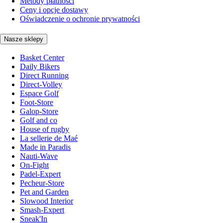
Metody płatności
Ceny i opcje dostawy
Oświadczenie o ochronie prywatności
Nasze sklepy
Basket Center
Daily Bikers
Direct Running
Direct-Volley
Espace Golf
Foot-Store
Galop-Store
Golf and co
House of rugby
La sellerie de Maé
Made in Paradis
Nauti-Wave
On-Fight
Padel-Expert
Pecheur-Store
Pet and Garden
Slowood Interior
Smash-Expert
Sneak'In