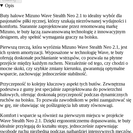
Opis
Buty halowe Mizuno Wave Stealth Neo 2.1 to idealny wybór dla
pasjonatów piłki ręcznej, którzy szukają niezrównanej wydajności i
komfortu. Starannie zaprojektowane przez renomowaną markę
Mizuno, te buty łączą zaawansowaną technologię z innowacyjnym
designem, aby spełnić wymagania graczy na boisku.
Pierwszą rzeczą, która wyróżnia Mizuno Wave Stealth Neo 2.1, jest
ich system amortyzacji. Wyposażone w technologię Wave, te buty
oferują doskonałe pochłanianie wstrząsów, co pozwala na płynne
przejście między każdym ruchem. Niezależnie od tego, czy chodzi o
mocne skoki, czy szybkie zmiany kierunku, gwarantują optymalne
wsparcie, zachowując jednocześnie stabilność.
Przyczepność to kolejny kluczowy aspekt tych butów. Zewnętrzna
podeszwa z gumy jest specjalnie zaprojektowana do powierzchni
halowych, oferując doskonałą przyczepność podczas dynamicznych
ruchów na boisku. To pozwala zawodnikom w pełni zaangażować się
w grę, nie obawiając się poślizgnięcia lub utraty równowagi.
Komfort i wsparcie są również na pierwszym miejscu w projekcie
Wave Stealth Neo 2.1. Dzięki ergonomicznemu dopasowaniu, te buty
idealnie przylegają do kształtu stopy, jednocześnie zapewniając
swobodę ruchu niezbędną podczas najbardziej intensywnych meczów.