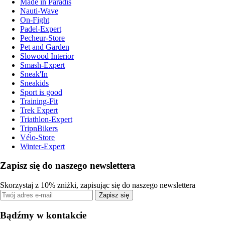
Made in Paradis
Nauti-Wave
On-Fight
Padel-Expert
Pecheur-Store
Pet and Garden
Slowood Interior
Smash-Expert
Sneak'In
Sneakids
Sport is good
Training-Fit
Trek Expert
Triathlon-Expert
TripnBikers
Vélo-Store
Winter-Expert
Zapisz się do naszego newslettera
Skorzystaj z 10% zniżki, zapisując się do naszego newslettera
Zapisz się
Bądźmy w kontakcie