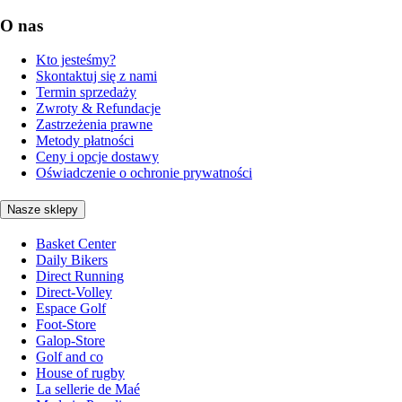
O nas
Kto jesteśmy?
Skontaktuj się z nami
Termin sprzedaży
Zwroty & Refundacje
Zastrzeżenia prawne
Metody płatności
Ceny i opcje dostawy
Oświadczenie o ochronie prywatności
Nasze sklepy
Basket Center
Daily Bikers
Direct Running
Direct-Volley
Espace Golf
Foot-Store
Galop-Store
Golf and co
House of rugby
La sellerie de Maé