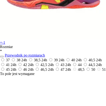
+-1
Rozmiar
*
Przewodnik po rozmiarach
37
38
24h
38,5
24h
39
24h
40
24h
40,5
24h
41
24h
42
24h
42,5
24h
43
24h
44
44,5
24h
45
24h
46
24h
46,5
24h
47
24h
48,5
50
51
To pole jest wymagane