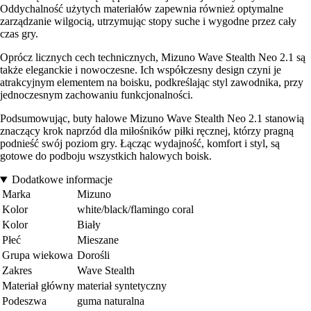
Oddychalność użytych materiałów zapewnia również optymalne
zarządzanie wilgocią, utrzymując stopy suche i wygodne przez cały
czas gry.
Oprócz licznych cech technicznych, Mizuno Wave Stealth Neo 2.1 są
także eleganckie i nowoczesne. Ich współczesny design czyni je
atrakcyjnym elementem na boisku, podkreślając styl zawodnika, przy
jednoczesnym zachowaniu funkcjonalności.
Podsumowując, buty halowe Mizuno Wave Stealth Neo 2.1 stanowią
znaczący krok naprzód dla miłośników piłki ręcznej, którzy pragną
podnieść swój poziom gry. Łącząc wydajność, komfort i styl, są
gotowe do podboju wszystkich halowych boisk.
Dodatkowe informacje
Marka
Mizuno
Kolor
white/black/flamingo coral
Kolor
Biały
Płeć
Mieszane
Grupa wiekowa
Dorośli
Zakres
Wave Stealth
Materiał główny
materiał syntetyczny
Podeszwa
guma naturalna