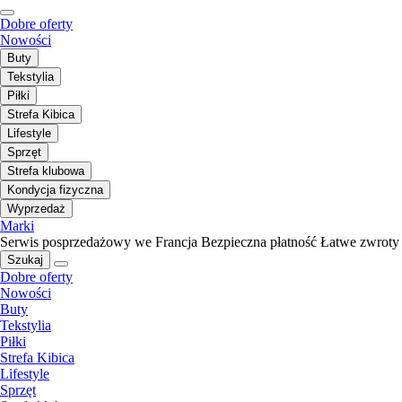
Dobre oferty
Nowości
Buty
Tekstylia
Piłki
Strefa Kibica
Lifestyle
Sprzęt
Strefa klubowa
Kondycja fizyczna
Wyprzedaż
Marki
Serwis posprzedażowy we Francja
Bezpieczna płatność
Łatwe zwroty
Szukaj
Dobre oferty
Nowości
Buty
Tekstylia
Piłki
Strefa Kibica
Lifestyle
Sprzęt