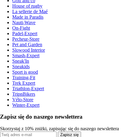
Golf and co
House of rugby
La sellerie de Maé
Made in Paradis
Nauti-Wave
On-Fight
Padel-Expert
Pecheur-Store
Pet and Garden
Slowood Interior
Smash-Expert
Sneak'In
Sneakids
Sport is good
Training-Fit
Trek Expert
Triathlon-Expert
TripnBikers
Vélo-Store
Winter-Expert
Zapisz się do naszego newslettera
Skorzystaj z 10% zniżki, zapisując się do naszego newslettera
Zapisz się