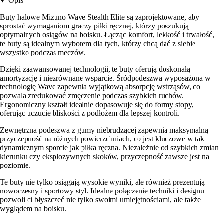
Opis
Buty halowe Mizuno Wave Stealth Elite są zaprojektowane, aby
sprostać wymaganiom graczy piłki ręcznej, którzy poszukują
optymalnych osiągów na boisku. Łącząc komfort, lekkość i trwałość,
te buty są idealnym wyborem dla tych, którzy chcą dać z siebie
wszystko podczas meczów.
Dzięki zaawansowanej technologii, te buty oferują doskonałą
amortyzację i niezrównane wsparcie. Śródpodeszwa wyposażona w
technologię Wave zapewnia wyjątkową absorpcję wstrząsów, co
pozwala zredukować zmęczenie podczas szybkich ruchów.
Ergonomiczny kształt idealnie dopasowuje się do formy stopy,
oferując uczucie bliskości z podłożem dla lepszej kontroli.
Zewnętrzna podeszwa z gumy niebrudzącej zapewnia maksymalną
przyczepność na różnych powierzchniach, co jest kluczowe w tak
dynamicznym sporcie jak piłka ręczna. Niezależnie od szybkich zmian
kierunku czy eksplozywnych skoków, przyczepność zawsze jest na
poziomie.
Te buty nie tylko osiągają wysokie wyniki, ale również prezentują
nowoczesny i sportowy styl. Idealne połączenie techniki i designu
pozwoli ci błyszczeć nie tylko swoimi umiejętnościami, ale także
wyglądem na boisku.