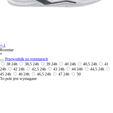
+-1
Rozmiar
*
Przewodnik po rozmiarach
38
24h
38,5
24h
39
24h
40
24h
40,5
24h
41
24h
42
24h
42,5
24h
43
24h
44
24h
44,5
24h
45
24h
46
24h
46,5
24h
47
24h
50
To pole jest wymagane