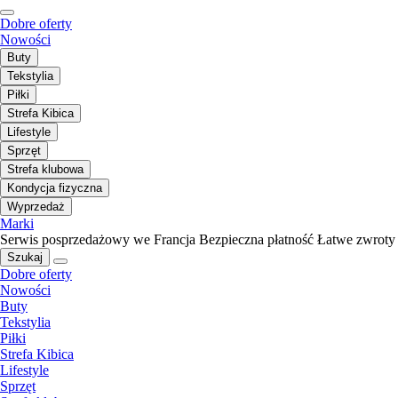
Dobre oferty
Nowości
Buty
Tekstylia
Piłki
Strefa Kibica
Lifestyle
Sprzęt
Strefa klubowa
Kondycja fizyczna
Wyprzedaż
Marki
Serwis posprzedażowy we Francja
Bezpieczna płatność
Łatwe zwroty
Szukaj
Dobre oferty
Nowości
Buty
Tekstylia
Piłki
Strefa Kibica
Lifestyle
Sprzęt