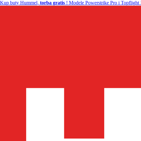
Kup buty Hummel,
torba gratis
! Modele Powerstrike Pro i Topflight