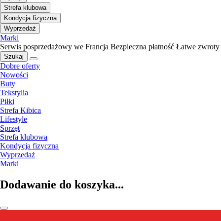
Strefa klubowa
Kondycja fizyczna
Wyprzedaż
Marki
Serwis posprzedażowy we Francja
Bezpieczna płatność
Łatwe zwroty
Szukaj
Dobre oferty
Nowości
Buty
Tekstylia
Piłki
Strefa Kibica
Lifestyle
Sprzęt
Strefa klubowa
Kondycja fizyczna
Wyprzedaż
Marki
Dodawanie do koszyka...