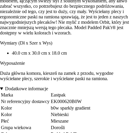
modelem, łączącym świeży styl z solidnym wykonaniem, aby łatwo
zabrać wszystko, co potrzebujesz do bezpiecznego podróżowania,
niezależnie od tego, czy jest to duży, czy mały. Wyściełany plecy i
ergonomiczne paski na ramiona sprawiają, że jest to jeden z naszych
najwygodniejszych plecaków! Nie mylić z modelem Orbit, który jest
znacznie mniejszą wersją tego plecaka. Model Padded Pak'r® jest
dostępny w wielu kolorach i wzorach.
Wymiary (Dł x Szer x Wys)
40.0 cm x 30.0 cm x 18.0 cm
Wyposażenie
Duża główna komora, kieszeń na zamek z przodu, wygodne
wyściełane plecy, szerokie i wyściełane paski na ramiona.
Dodatkowe informacje
Marka
Eastpak
Nr referencyjny dostawcy
EK000620B0W
Kolor
b0w sparkly gradient
Kolor
Niebieski
Płeć
Mieszane
Grupa wiekowa
Dorośli