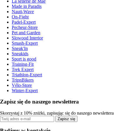
La sellerie de Maé
Made in Paradis
Nauti-Wave
On-Fight
Padel-Expert
Pecheur-Store
Pet and Garden
Slowood Interior
Smash-Expert
Sneak'In
Sneakids
Sport is good
Training-Fit
Trek Expert
Triathlon-Expert
TripnBikers
Vélo-Store
Winter-Expert
Zapisz się do naszego newslettera
Skorzystaj z 10% zniżki, zapisując się do naszego newslettera
Zapisz się
Bądźmy w kontakcie