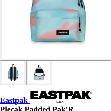
Eastpak
Plecak Padded Pak'R