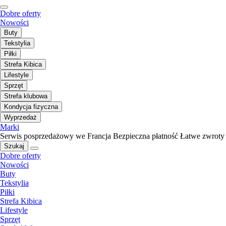
Dobre oferty
Nowości
Buty
Tekstylia
Piłki
Strefa Kibica
Lifestyle
Sprzęt
Strefa klubowa
Kondycja fizyczna
Wyprzedaż
Marki
Serwis posprzedażowy we Francja
Bezpieczna płatność
Łatwe zwroty
Szukaj
Dobre oferty
Nowości
Buty
Tekstylia
Piłki
Strefa Kibica
Lifestyle
Sprzęt