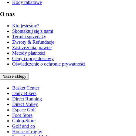
Kody rabatowe
O nas
Kto jesteśmy?
Skontaktuj się z nami
Termin sprzedaży
Zwroty & Refundacje
Zastrzeżenia prawne
Metody płatności
Ceny i opcje dostawy
Oświadczenie o ochronie prywatności
Nasze sklepy
Basket Center
Daily Bikers
Direct Running
Direct-Volley
Espace Golf
Foot-Store
Galop-Store
Golf and co
House of rugby