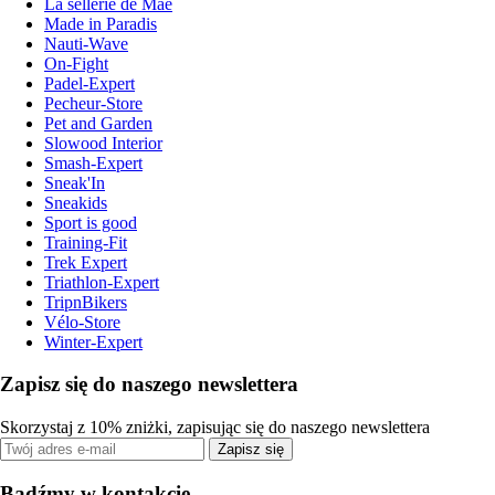
La sellerie de Maé
Made in Paradis
Nauti-Wave
On-Fight
Padel-Expert
Pecheur-Store
Pet and Garden
Slowood Interior
Smash-Expert
Sneak'In
Sneakids
Sport is good
Training-Fit
Trek Expert
Triathlon-Expert
TripnBikers
Vélo-Store
Winter-Expert
Zapisz się do naszego newslettera
Skorzystaj z 10% zniżki, zapisując się do naszego newslettera
Zapisz się
Bądźmy w kontakcie