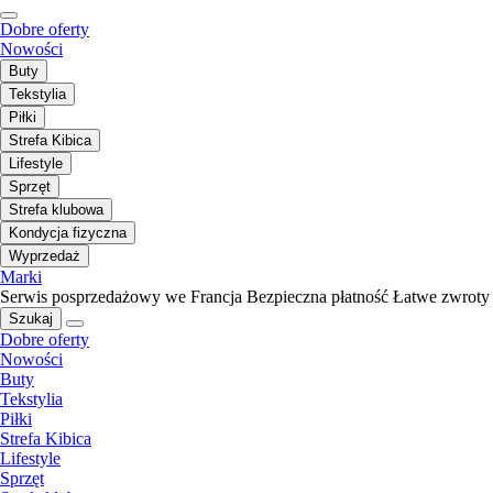
Dobre oferty
Nowości
Buty
Tekstylia
Piłki
Strefa Kibica
Lifestyle
Sprzęt
Strefa klubowa
Kondycja fizyczna
Wyprzedaż
Marki
Serwis posprzedażowy we Francja
Bezpieczna płatność
Łatwe zwroty
Szukaj
Dobre oferty
Nowości
Buty
Tekstylia
Piłki
Strefa Kibica
Lifestyle
Sprzęt