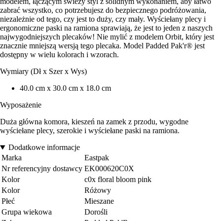
modelem, łączącym świeży styl z solidnym wykonaniem, aby łatwo
zabrać wszystko, co potrzebujesz do bezpiecznego podróżowania,
niezależnie od tego, czy jest to duży, czy mały. Wyściełany plecy i
ergonomiczne paski na ramiona sprawiają, że jest to jeden z naszych
najwygodniejszych plecaków! Nie mylić z modelem Orbit, który jest
znacznie mniejszą wersją tego plecaka. Model Padded Pak'r® jest
dostępny w wielu kolorach i wzorach.
Wymiary (Dł x Szer x Wys)
40.0 cm x 30.0 cm x 18.0 cm
Wyposażenie
Duża główna komora, kieszeń na zamek z przodu, wygodne
wyściełane plecy, szerokie i wyściełane paski na ramiona.
Dodatkowe informacje
Marka
Eastpak
Nr referencyjny dostawcy
EK000620C0X
Kolor
c0x floral bloom pink
Kolor
Różowy
Płeć
Mieszane
Grupa wiekowa
Dorośli