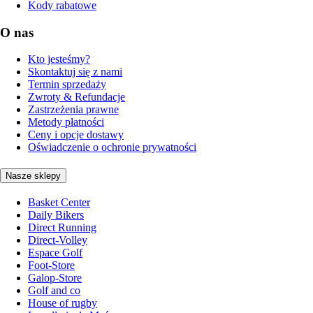
Kody rabatowe
O nas
Kto jesteśmy?
Skontaktuj się z nami
Termin sprzedaży
Zwroty & Refundacje
Zastrzeżenia prawne
Metody płatności
Ceny i opcje dostawy
Oświadczenie o ochronie prywatności
Nasze sklepy
Basket Center
Daily Bikers
Direct Running
Direct-Volley
Espace Golf
Foot-Store
Galop-Store
Golf and co
House of rugby