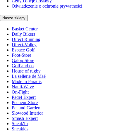
Ceny i opcje dostawy
Oświadczenie o ochronie prywatności
Nasze sklepy
Basket Center
Daily Bikers
Direct Running
Direct-Volley
Espace Golf
Foot-Store
Galop-Store
Golf and co
House of rugby
La sellerie de Maé
Made in Paradis
Nauti-Wave
On-Fight
Padel-Expert
Pecheur-Store
Pet and Garden
Slowood Interior
Smash-Expert
Sneak'In
Sneakids