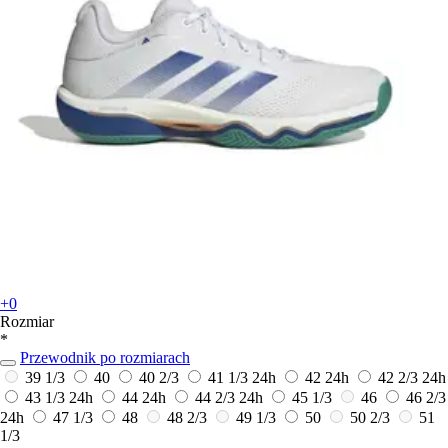
+0
Rozmiar
*
Przewodnik po rozmiarach
39 1/3
40
40 2/3
41 1/3
24h
42
24h
42 2/3
24h
43 1/3
24h
44
24h
44 2/3
24h
45 1/3
46
46 2/3
24h
47 1/3
48
48 2/3
49 1/3
50
50 2/3
51
1/3