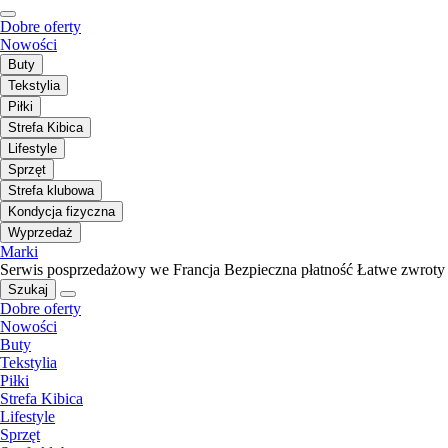
Dobre oferty
Nowości
Buty
Tekstylia
Piłki
Strefa Kibica
Lifestyle
Sprzęt
Strefa klubowa
Kondycja fizyczna
Wyprzedaż
Marki
Serwis posprzedażowy we Francja
Bezpieczna płatność
Łatwe zwroty
Szukaj
Dobre oferty
Nowości
Buty
Tekstylia
Piłki
Strefa Kibica
Lifestyle
Sprzęt