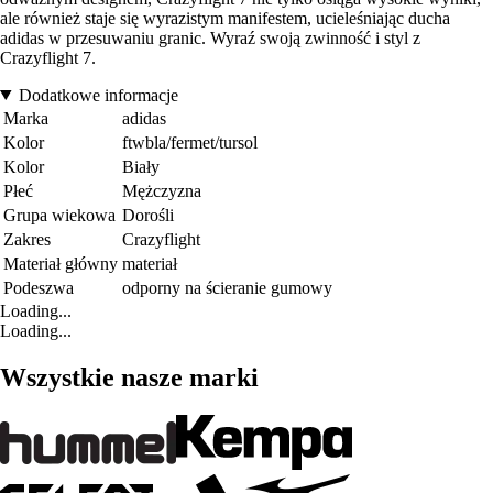
ale również staje się wyrazistym manifestem, ucieleśniając ducha
adidas w przesuwaniu granic. Wyraź swoją zwinność i styl z
Crazyflight 7.
Dodatkowe informacje
Marka
adidas
Kolor
ftwbla/fermet/tursol
Kolor
Biały
Płeć
Mężczyzna
Grupa wiekowa
Dorośli
Zakres
Crazyflight
Materiał główny
materiał
Podeszwa
odporny na ścieranie gumowy
Loading...
Loading...
Wszystkie nasze marki