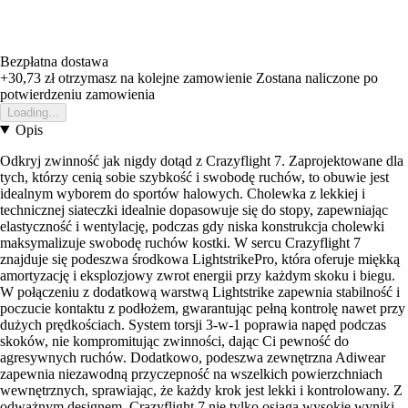
Bezpłatna dostawa
+30,73 zł
otrzymasz na kolejne zamowienie
Zostana naliczone po
potwierdzeniu zamowienia
Loading...
Opis
Odkryj zwinność jak nigdy dotąd z Crazyflight 7. Zaprojektowane dla
tych, którzy cenią sobie szybkość i swobodę ruchów, to obuwie jest
idealnym wyborem do sportów halowych. Cholewka z lekkiej i
technicznej siateczki idealnie dopasowuje się do stopy, zapewniając
elastyczność i wentylację, podczas gdy niska konstrukcja cholewki
maksymalizuje swobodę ruchów kostki. W sercu Crazyflight 7
znajduje się podeszwa środkowa LightstrikePro, która oferuje miękką
amortyzację i eksplozjowy zwrot energii przy każdym skoku i biegu.
W połączeniu z dodatkową warstwą Lightstrike zapewnia stabilność i
poczucie kontaktu z podłożem, gwarantując pełną kontrolę nawet przy
dużych prędkościach. System torsji 3-w-1 poprawia napęd podczas
skoków, nie kompromitując zwinności, dając Ci pewność do
agresywnych ruchów. Dodatkowo, podeszwa zewnętrzna Adiwear
zapewnia niezawodną przyczepność na wszelkich powierzchniach
wewnętrznych, sprawiając, że każdy krok jest lekki i kontrolowany. Z
odważnym designem, Crazyflight 7 nie tylko osiąga wysokie wyniki,