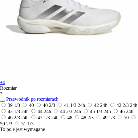
+0
Rozmiar
*
Przewodnik po rozmiarach
39 1/3
40
40 2/3
41 1/3
24h
42
24h
42 2/3
24h
43 1/3
24h
44
24h
44 2/3
24h
45 1/3
24h
46
24h
46 2/3
24h
47 1/3
24h
48
48 2/3
49 1/3
50
50 2/3
51 1/3
To pole jest wymagane