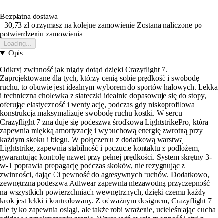
Bezpłatna dostawa
+30,73 zł
otrzymasz na kolejne zamowienie
Zostana naliczone po
potwierdzeniu zamowienia
Loading...
Opis
Odkryj zwinność jak nigdy dotąd dzięki Crazyflight 7.
Zaprojektowane dla tych, którzy cenią sobie prędkość i swobodę
ruchu, to obuwie jest idealnym wyborem do sportów halowych. Lekka
i techniczna cholewka z siateczki idealnie dopasowuje się do stopy,
oferując elastyczność i wentylację, podczas gdy niskoprofilowa
konstrukcja maksymalizuje swobodę ruchu kostki. W sercu
Crazyflight 7 znajduje się podeszwa środkowa LightstrikePro, która
zapewnia miękką amortyzację i wybuchową energię zwrotną przy
każdym skoku i biegu. W połączeniu z dodatkową warstwą
Lightstrike, zapewnia stabilność i poczucie kontaktu z podłożem,
gwarantując kontrolę nawet przy pełnej prędkości. System skrętny 3-
w-1 poprawia propagację podczas skoków, nie rezygnując z
zwinności, dając Ci pewność do agresywnych ruchów. Dodatkowo,
zewnętrzna podeszwa Adiwear zapewnia niezawodną przyczepność
na wszystkich powierzchniach wewnętrznych, dzięki czemu każdy
krok jest lekki i kontrolowany. Z odważnym designem, Crazyflight 7
nie tylko zapewnia osiągi, ale także robi wrażenie, ucieleśniając ducha