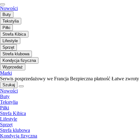
Nowości
Buty
Tekstylia
Piłki
Strefa Kibica
Lifestyle
Sprzęt
Strefa klubowa
Kondycja fizyczna
Wyprzedaż
Marki
Serwis posprzedażowy we Francja
Bezpieczna płatność
Łatwe zwroty
Szukaj
Nowości
Buty
Tekstylia
Piłki
Strefa Kibica
Lifestyle
Sprzęt
Strefa klubowa
Kondycja fizyczna