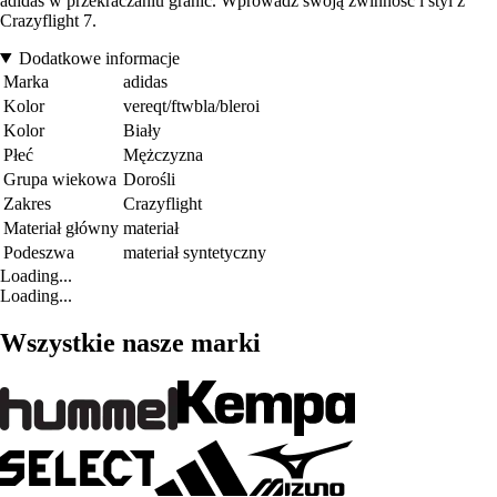
adidas w przekraczaniu granic. Wprowadź swoją zwinność i styl z
Crazyflight 7.
Dodatkowe informacje
Marka
adidas
Kolor
vereqt/ftwbla/bleroi
Kolor
Biały
Płeć
Mężczyzna
Grupa wiekowa
Dorośli
Zakres
Crazyflight
Materiał główny
materiał
Podeszwa
materiał syntetyczny
Loading...
Loading...
Wszystkie nasze marki