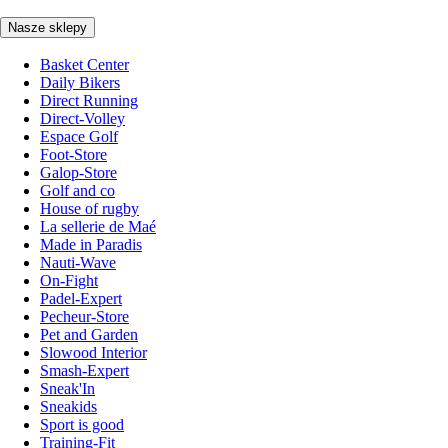
Nasze sklepy
Basket Center
Daily Bikers
Direct Running
Direct-Volley
Espace Golf
Foot-Store
Galop-Store
Golf and co
House of rugby
La sellerie de Maé
Made in Paradis
Nauti-Wave
On-Fight
Padel-Expert
Pecheur-Store
Pet and Garden
Slowood Interior
Smash-Expert
Sneak'In
Sneakids
Sport is good
Training-Fit