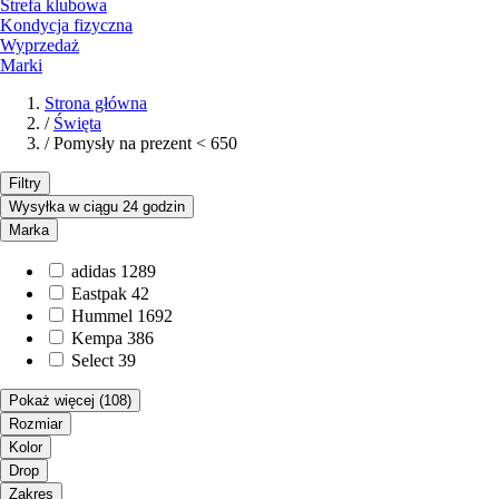
Strefa klubowa
Kondycja fizyczna
Wyprzedaż
Marki
Strona główna
/
Święta
/
Pomysły na prezent < 650
Filtry
Wysyłka w ciągu 24 godzin
Marka
adidas
1289
Eastpak
42
Hummel
1692
Kempa
386
Select
39
Pokaż więcej
(108)
Rozmiar
Kolor
Drop
Zakres