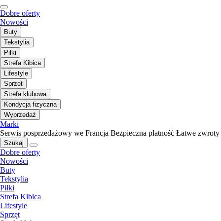
Dobre oferty
Nowości
Buty
Tekstylia
Piłki
Strefa Kibica
Lifestyle
Sprzęt
Strefa klubowa
Kondycja fizyczna
Wyprzedaż
Marki
Serwis posprzedażowy we Francja
Bezpieczna płatność
Łatwe zwroty
Szukaj
Dobre oferty
Nowości
Buty
Tekstylia
Piłki
Strefa Kibica
Lifestyle
Sprzęt