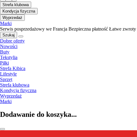
Strefa klubowa
Kondycja fizyczna
Wyprzedaż
Marki
Serwis posprzedażowy we Francja
Bezpieczna płatność
Łatwe zwroty
Szukaj
Dobre oferty
Nowości
Buty
Tekstylia
Piłki
Strefa Kibica
Lifestyle
Sprzęt
Strefa klubowa
Kondycja fizyczna
Wyprzedaż
Marki
Dodawanie do koszyka...