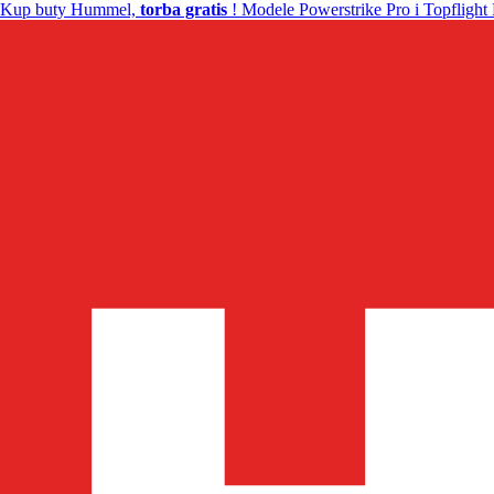
Kup buty Hummel,
torba gratis
! Modele Powerstrike Pro i Topflight